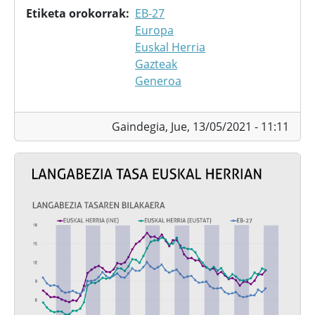
Etiketa orokorrak
EB-27
Europa
Euskal Herria
Gazteak
Generoa
Gaindegia,
Jue, 13/05/2021 - 11:11