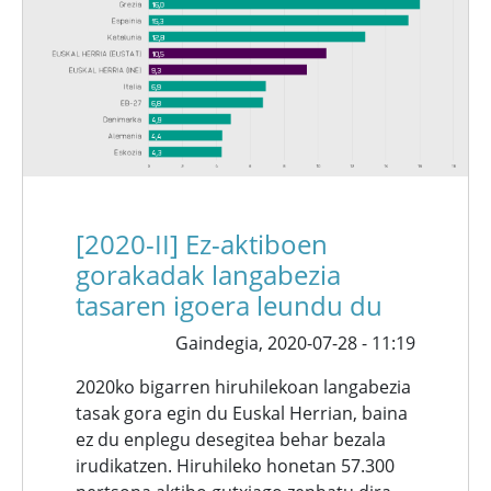
[2020-II] Ez-aktiboen
gorakadak langabezia
tasaren igoera leundu du
Gaindegia,
2020-07-28 - 11:19
2020ko bigarren hiruhilekoan langabezia
tasak gora egin du Euskal Herrian, baina
ez du enplegu desegitea behar bezala
irudikatzen. Hiruhileko honetan 57.300