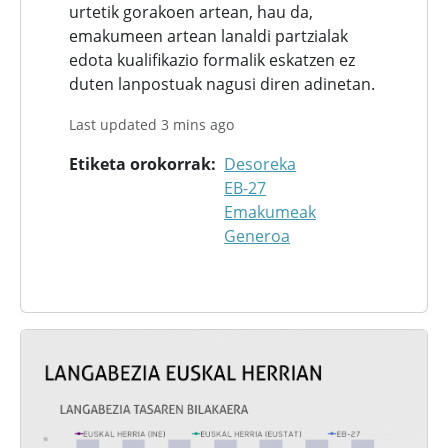
urtetik gorakoen artean, hau da,
emakumeen artean lanaldi partzialak
edota kualifikazio formalik eskatzen ez
duten lanpostuak nagusi diren adinetan.
Last updated 3 mins ago
Etiketa orokorrak
Desoreka
EB-27
Emakumeak
Generoa