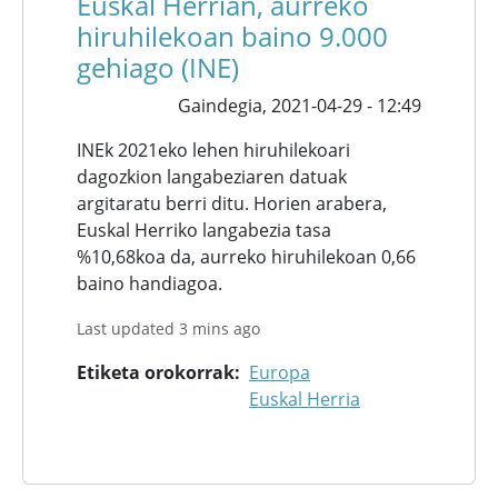
Euskal Herrian, aurreko
hiruhilekoan baino 9.000
gehiago (INE)
Gaindegia,
2021-04-29 - 12:49
INEk 2021eko lehen hiruhilekoari
dagozkion langabeziaren datuak
argitaratu berri ditu. Horien arabera,
Euskal Herriko langabezia tasa
%10,68koa da, aurreko hiruhilekoan 0,66
baino handiagoa.
Last updated 3 mins ago
Etiketa orokorrak
Europa
Euskal Herria