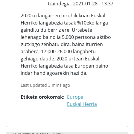
Gaindegia,
2021-01-28 - 13:37
2020ko laugarren hiruhilekoan Euskal
Herriko langabezia tasak %10eko langa
gainditu du berriz ere. Urtebete
lehenago baino ia 5.000 pertsona aktibo
gutxiago zenbatu dira, baina iturrien
arabera, 17.000-26.000 langabetu
gehiago daude. 2020 urtean Euskal
Herriko langabezia tasa Europan baino
indar handiagoarekin hazi da.
Last updated 3 mins ago
Etiketa orokorrak
Europa
Euskal Herria