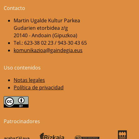
Contacto
Martin Ugalde Kultur Parkea
Gudarien etorbidea z/g
20140 - Andoain (Gipuzkoa)
Tel.: 623-38 02 23 / 943-30 43 65
komunikazioa@gaindegia.eus
Uso contenidos
Notas legales
Política de privacidad
Patrocinadores