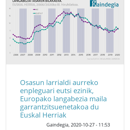
Osasun larrialdi aurreko
enpleguari eutsi ezinik,
Europako langabezia maila
garrantzitsuenetakoa du
Euskal Herriak
Gaindegia,
2020-10-27 - 11:53