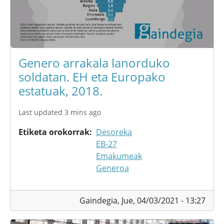
Genero arrakala lanorduko
soldatan. EH eta Europako
estatuak, 2018.
Last updated 3 mins ago
Etiketa orokorrak
Desoreka
EB-27
Emakumeak
Generoa
Gaindegia,
Jue, 04/03/2021 - 13:27