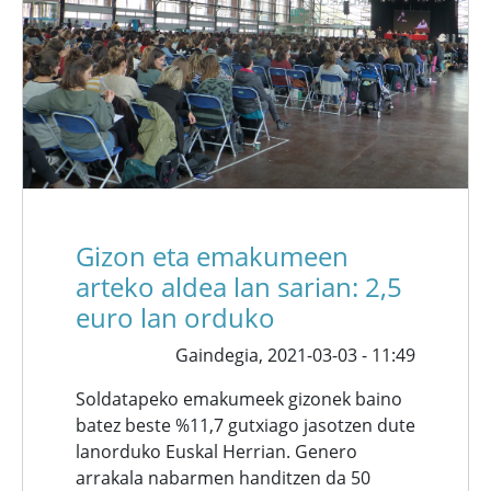
Gizon eta emakumeen
arteko aldea lan sarian: 2,5
euro lan orduko
Gaindegia,
2021-03-03 - 11:49
Soldatapeko emakumeek gizonek baino
batez beste %11,7 gutxiago jasotzen dute
lanorduko Euskal Herrian. Genero
arrakala nabarmen handitzen da 50