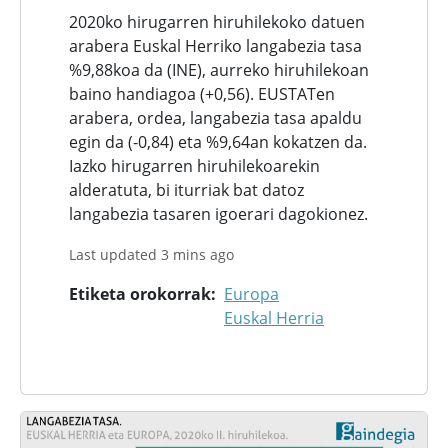
2020ko hirugarren hiruhilekoko datuen
arabera Euskal Herriko langabezia tasa
%9,88koa da (INE), aurreko hiruhilekoan
baino handiagoa (+0,56). EUSTATen
arabera, ordea, langabezia tasa apaldu
egin da (-0,84) eta %9,64an kokatzen da.
Iazko hirugarren hiruhilekoarekin
alderatuta, bi iturriak bat datoz
langabezia tasaren igoerari dagokionez.
Last updated 3 mins ago
Etiketa orokorrak
Europa
Euskal Herria