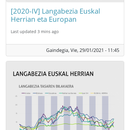
[2020-IV] Langabezia Euskal
Herrian eta Europan
Last updated 3 mins ago
Gaindegia,
Vie, 29/01/2021 - 11:45