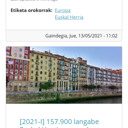
Etiketa orokorrak
Europa
Euskal Herria
Gaindegia,
Jue, 13/05/2021 - 11:02
[2021-I] 157.900 langabe