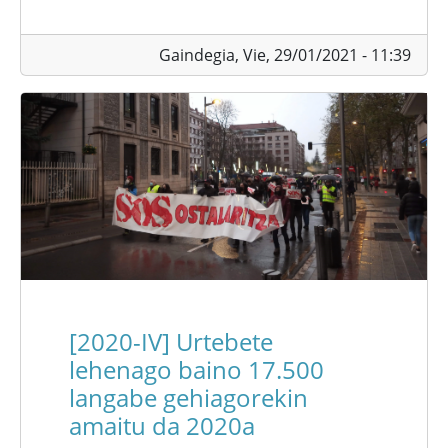
Gaindegia,
Vie, 29/01/2021 - 11:39
[2020-IV] Urtebete
lehenago baino 17.500
langabe gehiagorekin
amaitu da 2020a