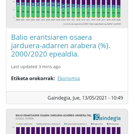
Balio erantsiaren osaera
jarduera-adarren arabera (%).
2000/2020 epealdia.
Last updated 3 mins ago
Etiketa orokorrak
Ekonomia
Gaindegia,
Jue, 13/05/2021 - 10:49