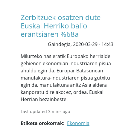
Zerbitzuek osatzen dute
Euskal Herriko balio
erantsiaren %68a
Gaindegia,
2020-03-29 - 14:43
Milurteko hasieratik Europako herrialde
gehienen ekonomian industriaren pisua
ahuldu egin da. Europar Batasunean
manufaktura-industriaren pisua gutxitu
egin da, manufaktura anitz Asia aldera
kanporatu direlako; ez, ordea, Euskal
Herrian bezainbeste.
Last updated 3 mins ago
Etiketa orokorrak
Ekonomia