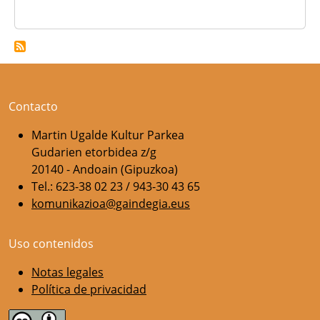
Contacto
Martin Ugalde Kultur Parkea
Gudarien etorbidea z/g
20140 - Andoain (Gipuzkoa)
Tel.: 623-38 02 23 / 943-30 43 65
komunikazioa@gaindegia.eus
Uso contenidos
Notas legales
Política de privacidad