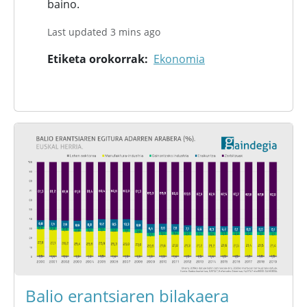
baino.
Last updated 3 mins ago
Etiketa orokorrak
Ekonomia
Balio erantsiaren bilakaera