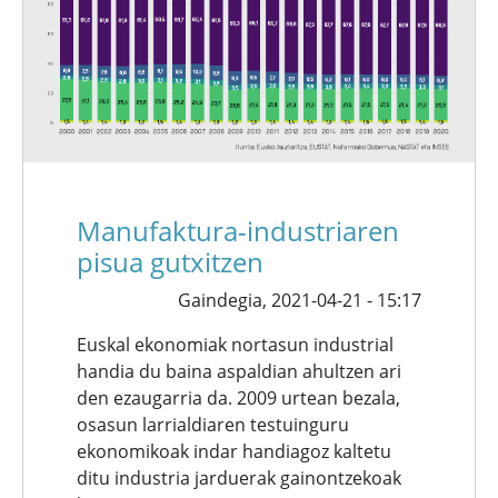
Manufaktura-industriaren
pisua gutxitzen
Gaindegia,
2021-04-21 - 15:17
Euskal ekonomiak nortasun industrial
handia du baina aspaldian ahultzen ari
den ezaugarria da. 2009 urtean bezala,
osasun larrialdiaren testuinguru
ekonomikoak indar handiagoz kaltetu
ditu industria jarduerak gainontzekoak