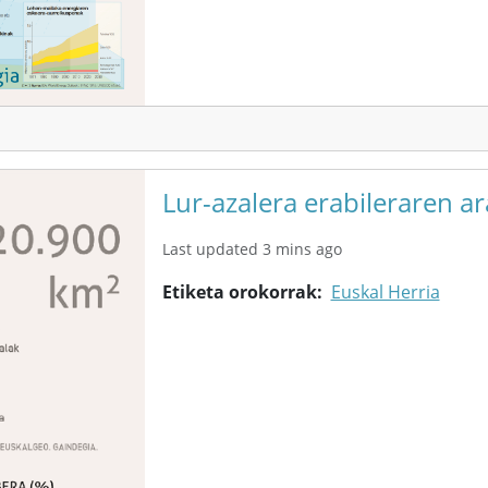
Lur-azalera erabileraren a
Last updated 3 mins ago
Etiketa orokorrak
Euskal Herria