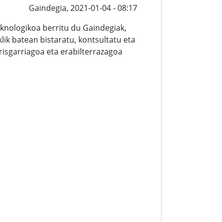
Gaindegia,
2021-01-04 - 08:17
knologikoa berritu du Gaindegiak,
ik batean bistaratu, kontsultatu eta
irisgarriagoa eta erabilterrazagoa