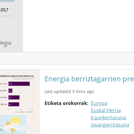
Energia berriztagarrien pr
Last updated 3 mins ago
Etiketa orokorrak
Europa
Euskal Herria
Iraunkortasuna
Jasangarritasuna