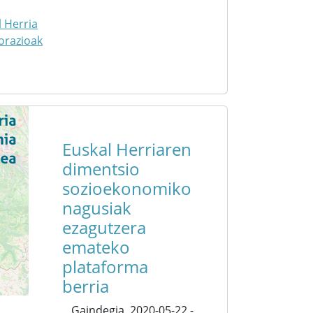
l Herria
orazioak
Euskal Herriaren
dimentsio
sozioekonomiko
nagusiak
ezagutzera
emateko
plataforma
berria
Gaindegia,
2020-05-22 -