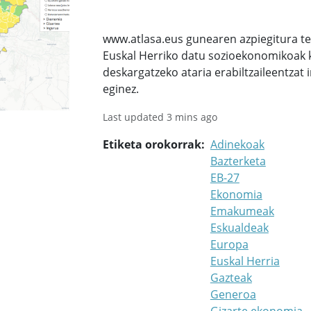
www.atlasa.eus gunearen azpiegitura te
Euskal Herriko datu sozioekonomikoak kl
deskargatzeko ataria erabiltzaileentzat 
eginez.
Last updated 3 mins ago
Etiketa orokorrak
Adinekoak
Bazterketa
EB-27
Ekonomia
Emakumeak
Eskualdeak
Europa
Euskal Herria
Gazteak
Generoa