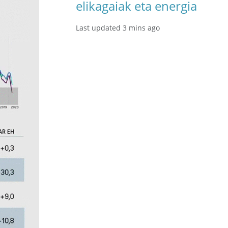
elikagaiak eta energia
Last updated 3 mins ago