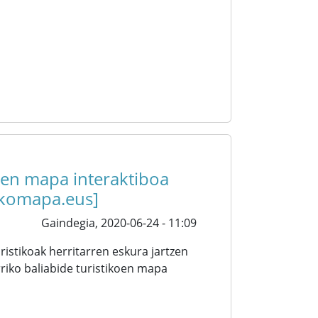
koen mapa interaktiboa
ikomapa.eus]
Gaindegia,
2020-06-24 - 11:09
ristikoak herritarren eskura jartzen
riko baliabide turistikoen mapa