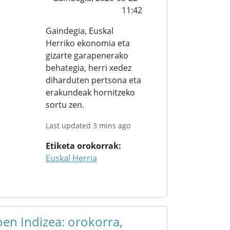
11:42
Gaindegia, Euskal
Herriko ekonomia eta
gizarte garapenerako
behategia, herri xedez
diharduten pertsona eta
erakundeak hornitzeko
sortu zen.
Last updated 3 mins ago
Etiketa orokorrak
Euskal Herria
en Indizea: orokorra,