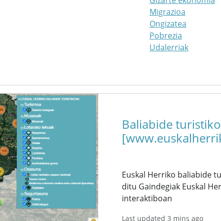
Gizarte ekonomia
Migrazioa
Ongizatea
Pobrezia
Udalerriak
Baliabide turisti
[www.euskalherr
Euskal Herriko baliabide tu
ditu Gaindegiak Euskal Her
interaktiboan
Last updated 3 mins ago