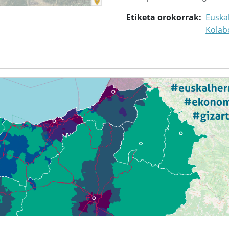
Etiketa orokorrak
Euska
Kolab