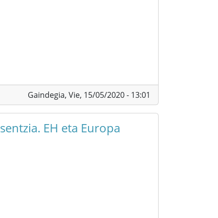
Gaindegia,
Vie, 15/05/2020 - 13:01
esentzia. EH eta Europa