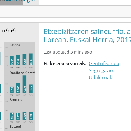
Etxebizitzaren salneurria, 
librean. Euskal Herria, 201
Last updated 3 mins ago
Etiketa orokorrak
Gentrifikazioa
Segregazioa
Udalerriak