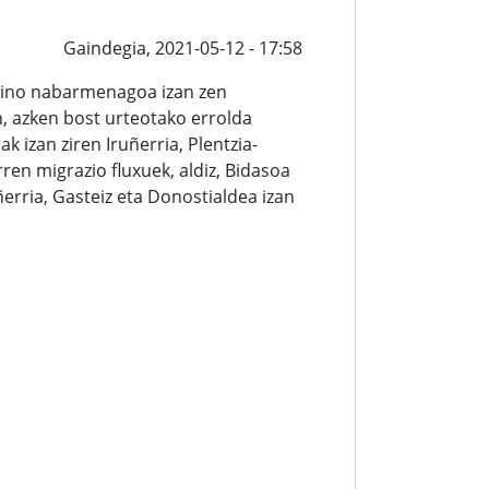
Gaindegia,
2021-05-12 - 17:58
baino nabarmenagoa izan zen
, azken bost urteotako errolda
izan ziren Iruñerria, Plentzia-
ren migrazio fluxuek, aldiz, Bidasoa
ñerria, Gasteiz eta Donostialdea izan