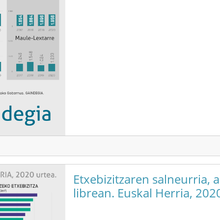
Etxebizitzaren salneurria, 
librean. Euskal Herria, 202