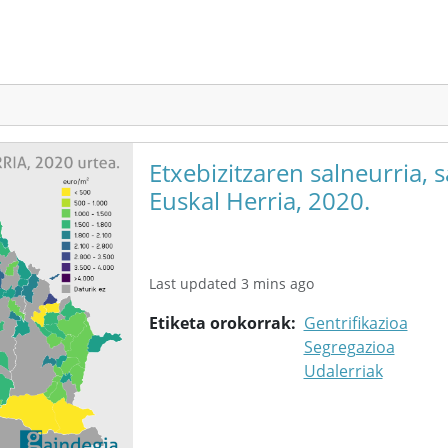
Etxebizitzaren salneurria, s
Euskal Herria, 2020.
Last updated 3 mins ago
Etiketa orokorrak
Gentrifikazioa
Segregazioa
Udalerriak