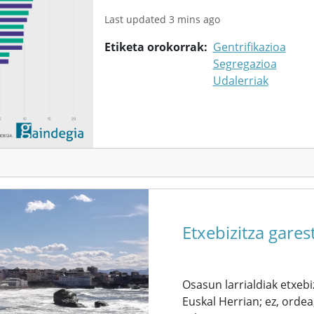
Last updated 3 mins ago
Etiketa orokorrak
Gentrifikazioa
Segregazioa
Udalerriak
Etxebizitza gares
Osasun larrialdiak etxeb
Euskal Herrian; ez, ordea