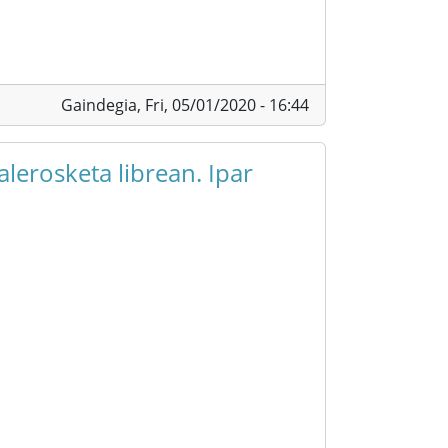
Gaindegia,
Fri, 05/01/2020 - 16:44
alerosketa librean. Ipar