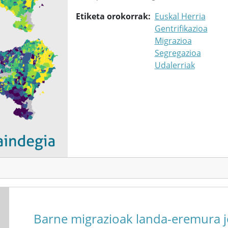
Etiketa orokorrak
Euskal Herria
Gentrifikazioa
Migrazioa
Segregazioa
Udalerriak
Barne migrazioak landa-eremura jo