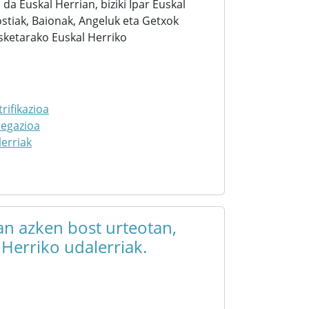
 da Euskal Herrian, biziki Ipar Euskal
ostiak, Baionak, Angeluk eta Getxok
osketarako Euskal Herriko
rifikazioa
regazioa
erriak
an azken bost urteotan,
 Herriko udalerriak.