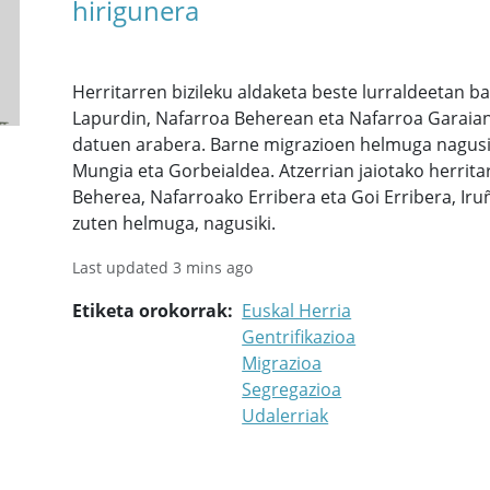
hirigunera
Herritarren bizileku aldaketa beste lurraldeetan 
Lapurdin, Nafarroa Beherean eta Nafarroa Garaian
datuen arabera. Barne migrazioen helmuga nagusiak 
Mungia eta Gorbeialdea. Atzerrian jaiotako herritar
Beherea, Nafarroako Erribera eta Goi Erribera, Iru
zuten helmuga, nagusiki.
Last updated 3 mins ago
Etiketa orokorrak
Euskal Herria
Gentrifikazioa
Migrazioa
Segregazioa
Udalerriak