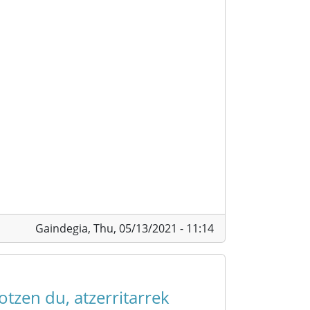
Gaindegia,
Thu, 05/13/2021 - 11:14
tzen du, atzerritarrek