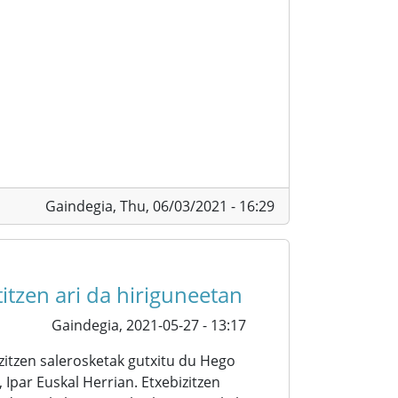
Gaindegia,
Thu, 06/03/2021 - 16:29
titzen ari da hiriguneetan
Gaindegia,
2021-05-27 - 13:17
izitzen salerosketak gutxitu du Hego
, Ipar Euskal Herrian. Etxebizitzen