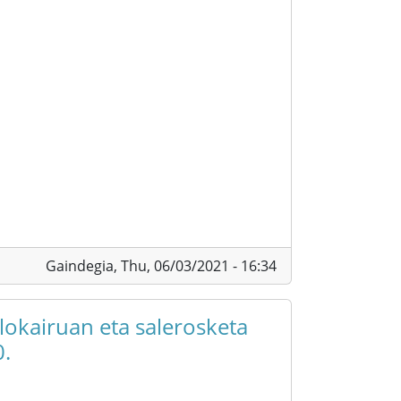
Gaindegia,
Thu, 06/03/2021 - 16:34
alokairuan eta salerosketa
0.