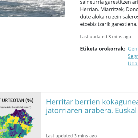
salneurria garestitzen ari
Herrian. Miarritzek, Don
dute alokairu zein saler
etxebizitzarik garestiena.
Last updated 3 mins ago
Etiketa orokorrak
Gent
Seg
Udal
Herritar berrien kokagune
jatorriaren arabera. Euskal
Last updated 3 mins ago