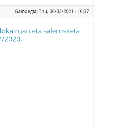
Gaindegia,
Thu, 06/03/2021 - 16:37
alokairuan eta salerosketa
7/2020.