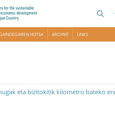
GAINDEGIAREN HOTSA
ARCHIVE
LINKS
mugak eta bizitokitik kilometro bateko e