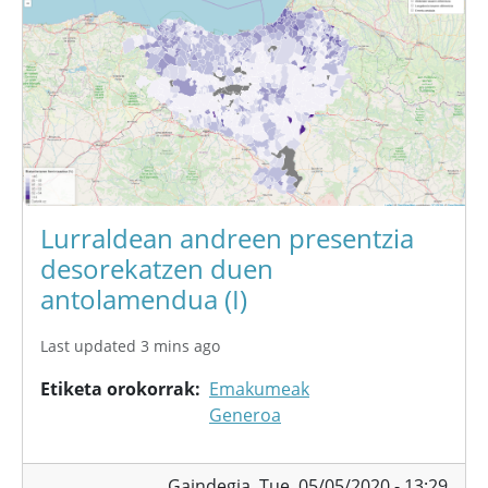
Lurraldean andreen presentzia
desorekatzen duen
antolamendua (I)
Last updated 3 mins ago
Etiketa orokorrak
Emakumeak
Generoa
Gaindegia,
Tue, 05/05/2020 - 13:29