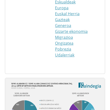
Eskualdeak
Europa
Euskal Herria
Gazteak
Generoa
Gizarte ekonomia
Migrazioa
Ongizatea
Pobrezia
Udalerriak