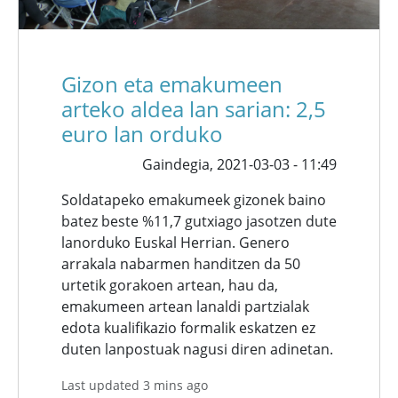
Gizon eta emakumeen
arteko aldea lan sarian: 2,5
euro lan orduko
Gaindegia,
2021-03-03 - 11:49
Soldatapeko emakumeek gizonek baino
batez beste %11,7 gutxiago jasotzen dute
lanorduko Euskal Herrian. Genero
arrakala nabarmen handitzen da 50
urtetik gorakoen artean, hau da,
emakumeen artean lanaldi partzialak
edota kualifikazio formalik eskatzen ez
duten lanpostuak nagusi diren adinetan.
Last updated 3 mins ago