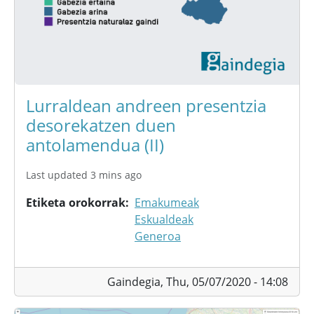
Lurraldean andreen presentzia
desorekatzen duen
antolamendua (II)
Last updated 3 mins ago
Etiketa orokorrak
Emakumeak
Eskualdeak
Generoa
Gaindegia,
Thu, 05/07/2020 - 14:08