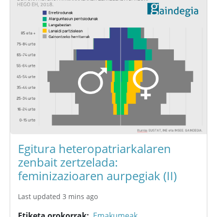
Egitura heteropatriarkalaren
zenbait zertzelada:
feminizazioaren aurpegiak (II)
Last updated 3 mins ago
Etiketa orokorrak
Emakumeak