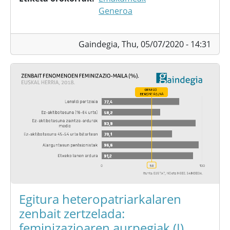
Generoa
Gaindegia,
Thu, 05/07/2020 - 14:31
Egitura heteropatriarkalaren
zenbait zertzelada:
feminizazioaren aurpegiak (I)