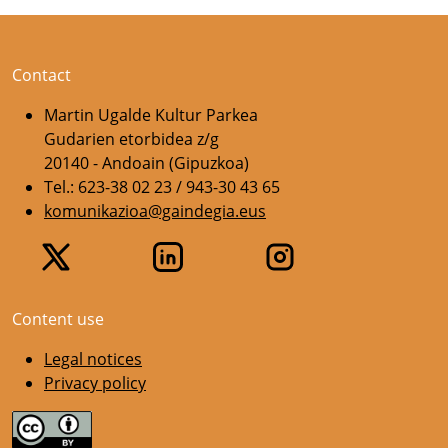
Contact
Martin Ugalde Kultur Parkea
Gudarien etorbidea z/g
20140 - Andoain (Gipuzkoa)
Tel.: 623-38 02 23 / 943-30 43 65
komunikazioa@gaindegia.eus
Content use
Legal notices
Privacy policy