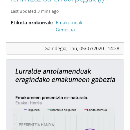
Last updated 3 mins ago
Etiketa orokorrak
Emakumeak
Generoa
Gaindegia,
Thu, 05/07/2020 - 14:28