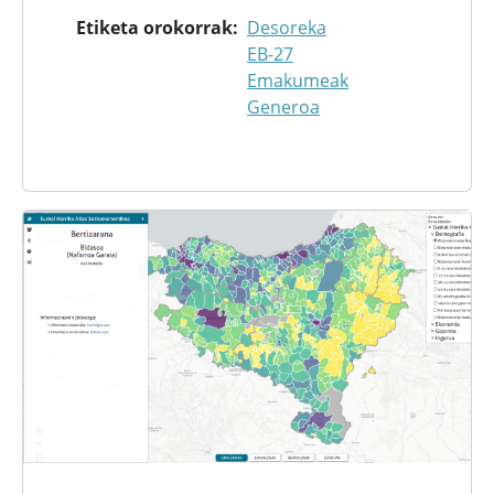
Etiketa orokorrak
Desoreka
EB-27
Emakumeak
Generoa