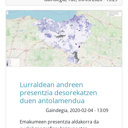
Lurraldean andreen
presentzia desorekatzen
duen antolamendua
Gaindegia,
2020-02-04 - 13:09
Emakumeen presentzia aldakorra da