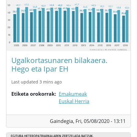
Ugalkortasunaren bilakaera.
Hego eta Ipar EH
Last updated 3 mins ago
Etiketa orokorrak
Emakumeak
Euskal Herria
Gaindegia,
Fri, 05/08/2020 - 13:11