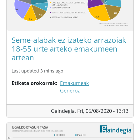
Seme-alabak ez izateko arrazoiak
18-55 urte arteko emakumeen
artean
Last updated 3 mins ago
Etiketa orokorrak
Emakumeak
Generoa
Gaindegia,
Fri, 05/08/2020 - 13:13