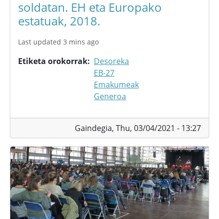
soldatan. EH eta Europako
estatuak, 2018.
Last updated 3 mins ago
Etiketa orokorrak
Desoreka
EB-27
Emakumeak
Generoa
Gaindegia,
Thu, 03/04/2021 - 13:27