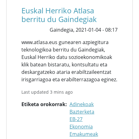
Euskal Herriko Atlasa
berritu du Gaindegiak
Gaindegia,
2021-01-04 - 08:17
www.atlasa.eus gunearen azpiegitura
teknologikoa berritu du Gaindegiak,
Euskal Herriko datu sozioekonomikoak
klik batean bistaratu, kontsultatu eta
deskargatzeko ataria erabiltzaileentzat
irisgarriagoa eta erabilterrazagoa eginez.
Last updated 3 mins ago
Etiketa orokorrak
Adinekoak
Bazterketa
EB-27
Ekonomia
Emakumeak