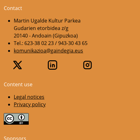
Contact
Martin Ugalde Kultur Parkea
Gudarien etorbidea z/g
20140 - Andoain (Gipuzkoa)
Tel.: 623-38 02 23 / 943-30 43 65
komunikazioa@gaindegia.eus
Content use
Legal notices
Privacy policy
Sponsors