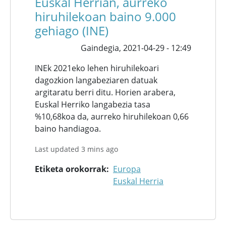
Euskal Herrian, aurreko
hiruhilekoan baino 9.000
gehiago (INE)
Gaindegia,
2021-04-29 - 12:49
INEk 2021eko lehen hiruhilekoari
dagozkion langabeziaren datuak
argitaratu berri ditu. Horien arabera,
Euskal Herriko langabezia tasa
%10,68koa da, aurreko hiruhilekoan 0,66
baino handiagoa.
Last updated 3 mins ago
Etiketa orokorrak
Europa
Euskal Herria