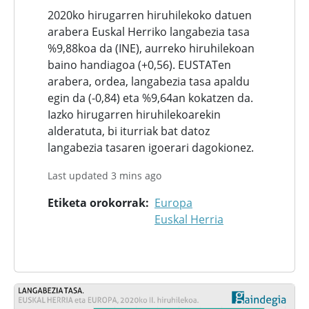
2020ko hirugarren hiruhilekoko datuen
arabera Euskal Herriko langabezia tasa
%9,88koa da (INE), aurreko hiruhilekoan
baino handiagoa (+0,56). EUSTATen
arabera, ordea, langabezia tasa apaldu
egin da (-0,84) eta %9,64an kokatzen da.
Iazko hirugarren hiruhilekoarekin
alderatuta, bi iturriak bat datoz
langabezia tasaren igoerari dagokionez.
Last updated 3 mins ago
Etiketa orokorrak
Europa
Euskal Herria