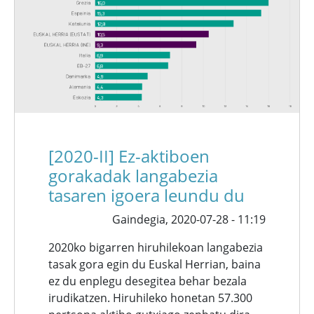
[2020-II] Ez-aktiboen
gorakadak langabezia
tasaren igoera leundu du
Gaindegia,
2020-07-28 - 11:19
2020ko bigarren hiruhilekoan langabezia
tasak gora egin du Euskal Herrian, baina
ez du enplegu desegitea behar bezala
irudikatzen. Hiruhileko honetan 57.300