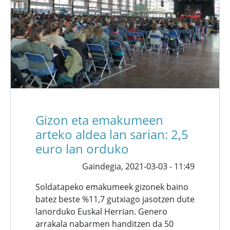
Gizon eta emakumeen
arteko aldea lan sarian: 2,5
euro lan orduko
Gaindegia,
2021-03-03 - 11:49
Soldatapeko emakumeek gizonek baino
batez beste %11,7 gutxiago jasotzen dute
lanorduko Euskal Herrian. Genero
arrakala nabarmen handitzen da 50