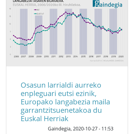
Osasun larrialdi aurreko
enpleguari eutsi ezinik,
Europako langabezia maila
garrantzitsuenetakoa du
Euskal Herriak
Gaindegia,
2020-10-27 - 11:53