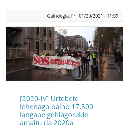
Gaindegia,
Fri, 01/29/2021 - 11:39
[2020-IV] Urtebete
lehenago baino 17.500
langabe gehiagorekin
amaitu da 2020a