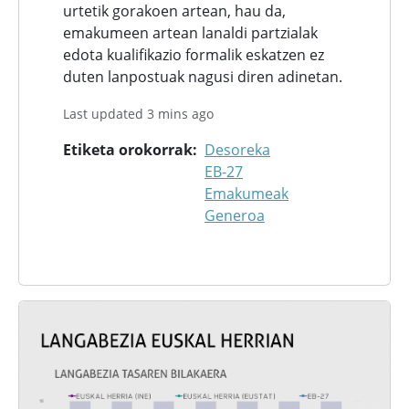
urtetik gorakoen artean, hau da,
emakumeen artean lanaldi partzialak
edota kualifikazio formalik eskatzen ez
duten lanpostuak nagusi diren adinetan.
Last updated 3 mins ago
Etiketa orokorrak
Desoreka
EB-27
Emakumeak
Generoa