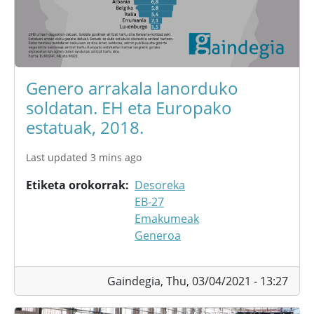
Genero arrakala lanorduko
soldatan. EH eta Europako
estatuak, 2018.
Last updated 3 mins ago
Etiketa orokorrak
Desoreka
EB-27
Emakumeak
Generoa
Gaindegia,
Thu, 03/04/2021 - 13:27