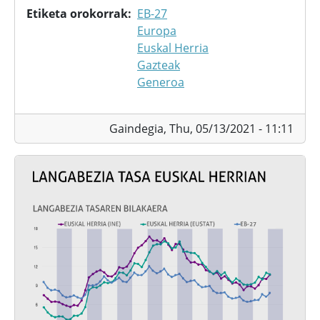
Etiketa orokorrak
EB-27
Europa
Euskal Herria
Gazteak
Generoa
Gaindegia,
Thu, 05/13/2021 - 11:11