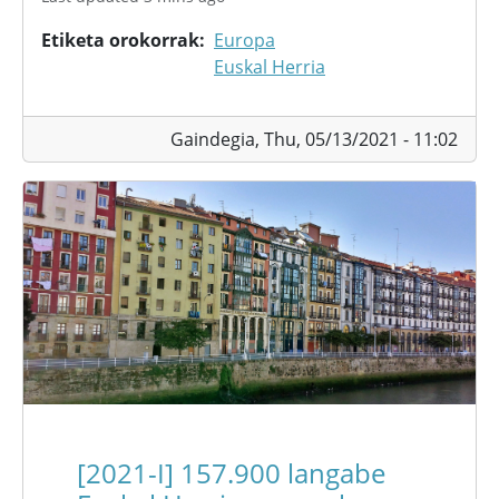
Etiketa orokorrak
Europa
Euskal Herria
Gaindegia,
Thu, 05/13/2021 - 11:02
[2021-I] 157.900 langabe