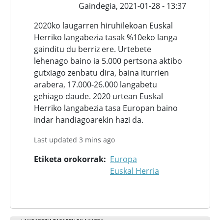
Gaindegia,
2021-01-28 - 13:37
2020ko laugarren hiruhilekoan Euskal
Herriko langabezia tasak %10eko langa
gainditu du berriz ere. Urtebete
lehenago baino ia 5.000 pertsona aktibo
gutxiago zenbatu dira, baina iturrien
arabera, 17.000-26.000 langabetu
gehiago daude. 2020 urtean Euskal
Herriko langabezia tasa Europan baino
indar handiagoarekin hazi da.
Last updated 3 mins ago
Etiketa orokorrak
Europa
Euskal Herria