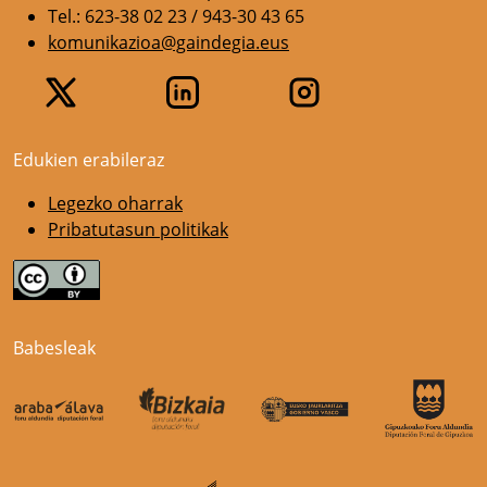
Tel.: 623-38 02 23 / 943-30 43 65
komunikazioa@gaindegia.eus
Edukien erabileraz
Legezko oharrak
Pribatutasun politikak
Babesleak