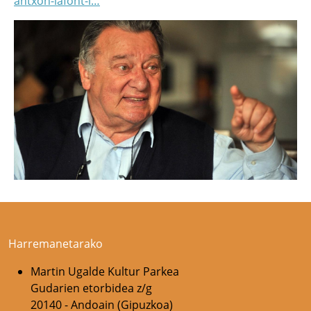
antxon-lafont-i…
Harremanetarako
Martin Ugalde Kultur Parkea
Gudarien etorbidea z/g
20140 - Andoain (Gipuzkoa)