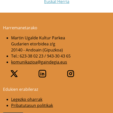
Euskal Herria
Harremanetarako
Martin Ugalde Kultur Parkea
Gudarien etorbidea z/g
20140 - Andoain (Gipuzkoa)
Tel.: 623-38 02 23 / 943-30 43 65
komunikazioa@gaindegia.eus
Edukien erabileraz
Legezko oharrak
Pribatutasun politikak