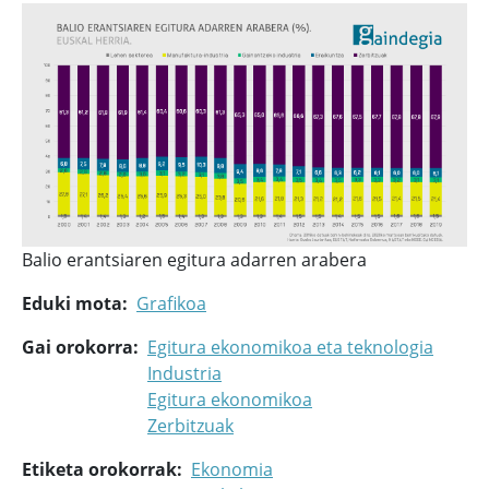
Balio erantsiaren egitura adarren arabera
Eduki mota
Grafikoa
Gai orokorra
Egitura ekonomikoa eta teknologia
Industria
Egitura ekonomikoa
Zerbitzuak
Etiketa orokorrak
Ekonomia