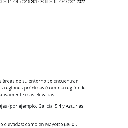
13
2014
2015
2016
2017
2018
2019
2020
2021
2022
as áreas de su entorno se encuentran
as regiones próximas (como la región de
ficativamente más elevadas.
as (por ejemplo, Galicia, 5,4 y Asturias,
e elevadas; como en Mayotte (36,0),