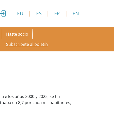
EU
ES
FR
EN
Secondary menu
Hazte socio
Subscribete al boletín
ntre los años 2000 y 2022, se ha
tuaba en 8,7 por cada mil habitantes,