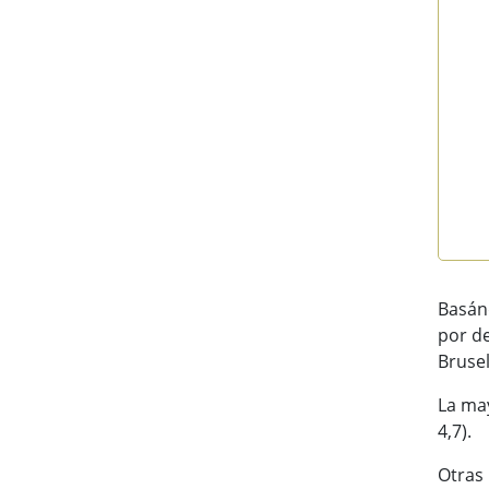
End 
Basánd
por de
Brusel
La may
4,7).
Otras 