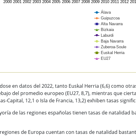
2000
2001
2002
2003
2004
2005
2006
2007
2008
2009
2010
2011
2012
20
Álava
Guipuzcoa
Alta Navarra
Bizkaia
Laburdi
Baja Navarra
Zuberoa-Soule
Euskal Herria
EU27
of interactive chart.
ose en datos del 2022, tanto Euskal Herria (6,6) como otr
bajo del promedio europeo (EU27, 8,7), mientras que ciert
as-Capital, 12,1 o Isla de Francia, 13,2) exhiben tasas signi
oría de las regiones españolas tienen tasas de natalidad baj
regiones de Europa cuentan con tasas de natalidad bastant