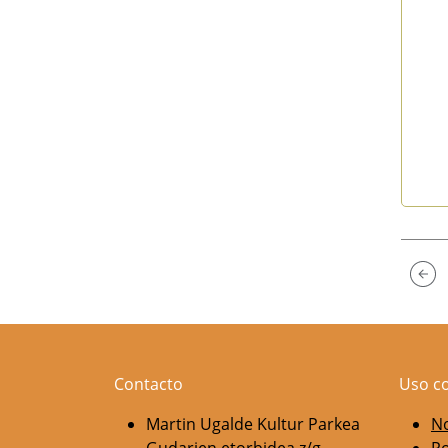
End 
Contacto
Uso c
Martin Ugalde Kultur Parkea
No