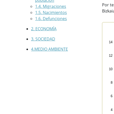
población
Por te
1.4. Migraciones
Bizkai
1.5. Nacimientos
1.6. Defunciones
2. ECONOMÍA
Naci
3. SOCIEDAD
Line
14
200
4.MEDIO AMBIENTE
Vi
12
The 
The 
10
8
6
4