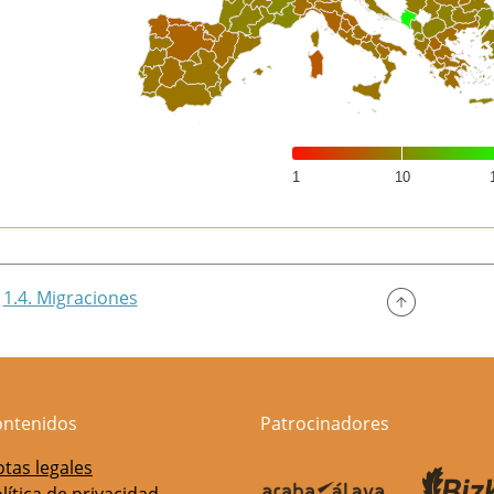
1
10
of interactive chart.
1.4. Migraciones
ontenidos
Patrocinadores
tas legales