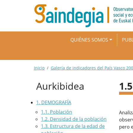
Pasar al contenido principal
Navegación principal
QUIÉNES SOMOS
PUBL
Ruta de navegación
Inicio
Galería de indicadores del País Vasco 200
Aurkibidea
1.
1. DEMOGRAFÍA
1.1. Población
Analiz
1.2. Densidad de la población
observ
1.3. Estructura de la edad de
pero e