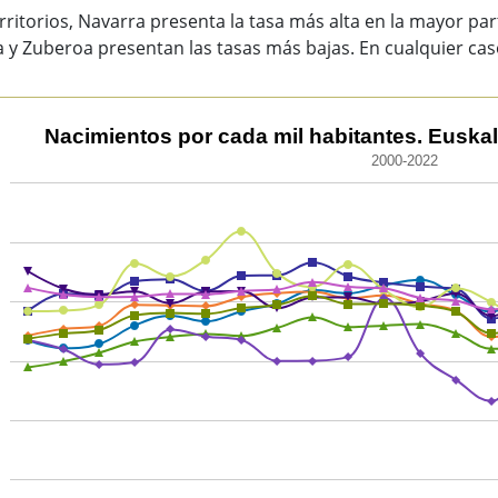
rritorios, Navarra presenta la tasa más alta en la mayor pa
a y Zuberoa presentan las tasas más bajas. En cualquier caso
mientos por cada mil habitantes. Euskal Herria, terrritorio
Nacimientos por cada mil habitantes. Euskal H
2000-2022
 chart with 9 lines.
0-2022
ew as data table, Nacimientos por cada mil habitantes. Euskal
chart has 1 X axis displaying categories.
chart has 1 Y axis displaying values. Data ranges from 6 to 