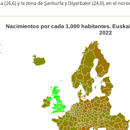
 (26,6) y la zona de Şanlıurfa y Diyarbakır (24,0), en el nor
imientos por cada 1.000 habitantes. Euskal Herria y region
Nacimientos por cada 1.000 habitantes. Euskal
2022
of unspecified region with 1 data series.
ew as data table, Nacimientos por cada 1.000 habitantes. Eu