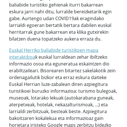
baliabide turistiko gehienak iturri bakarrean
eskura jarri nahi ditu, lurralde bereizketarik egin
gabe. Aurtengo udan COVID19ak eragindako
larrialdi egoeran bertatik bertara dabilen euskal
herritarrak gune bakarrean eta klika gutxirekin
bilatzen duena topatzeko aukera erraza du.
Euskal Herriko baliabide turistikoen mapa
interaktiboa
k euskal lurraldean zehar ibiltzeko
informazio osoa eta eguneratua eskaintzen dio
erabiltzaileari. Bisorearen bitartez sakelakotik zein
ordenagailutik bizkor eta erraz eskura daiteke
Euskal Herrian luze-zabalean diren azpiegitura
turistikoei buruzko informazioa: turismo bulegoak,
museoak, lotarako lekuak (autokarabana guneak,
aterpetxeak, hotelak, nekazalturismoak, ...) eta
larrialdi zerbitzuak, besteak beste. Azpiegitura
bakoitzaren kokalekua eta informazioaz gain
horietara iristeko Google maps zerbitzu bidezko