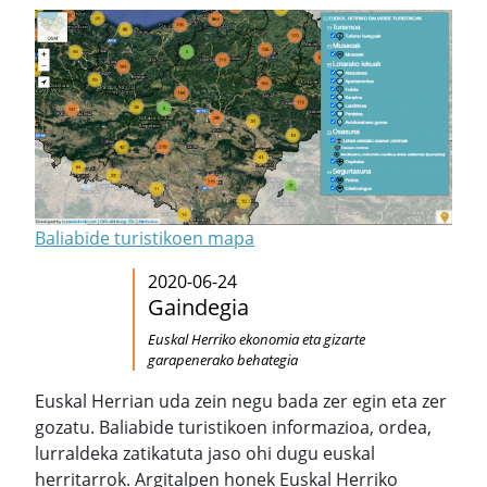
Baliabide turistikoen mapa
2020-06-24
Gaindegia
Euskal Herriko ekonomia eta gizarte
garapenerako behategia
Euskal Herrian uda zein negu bada zer egin eta zer
gozatu. Baliabide turistikoen informazioa, ordea,
lurraldeka zatikatuta jaso ohi dugu euskal
herritarrok. Argitalpen honek Euskal Herriko