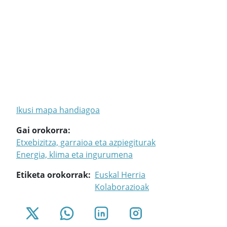
Ikusi mapa handiagoa
Gai orokorra
Etxebizitza, garraioa eta azpiegiturak
Energia, klima eta ingurumena
Etiketa orokorrak
Euskal Herria
Kolaborazioak