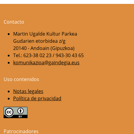
Contacto
Martin Ugalde Kultur Parkea
Gudarien etorbidea z/g
20140 - Andoain (Gipuzkoa)
Tel.: 623-38 02 23 / 943-30 43 65
komunikazioa@gaindegia.eus
Uso contenidos
Notas legales
Política de privacidad
Patrocinadores