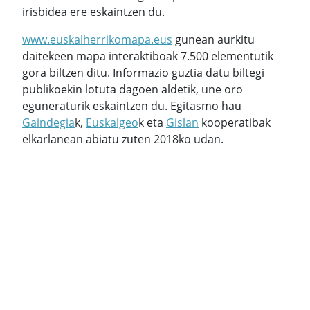
irisbidea ere eskaintzen du.
www.euskalherrikomapa.eus
gunean aurkitu
daitekeen mapa interaktiboak 7.500 elementutik
gora biltzen ditu. Informazio guztia datu biltegi
publikoekin lotuta dagoen aldetik, une oro
eguneraturik eskaintzen du. Egitasmo hau
Gaindegia
k,
Euskalgeo
k eta
Gislan
kooperatibak
elkarlanean abiatu zuten 2018ko udan.