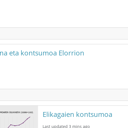
una eta kontsumoa Elorrion
Elikagaien kontsumoa
Last updated 3 mins ago