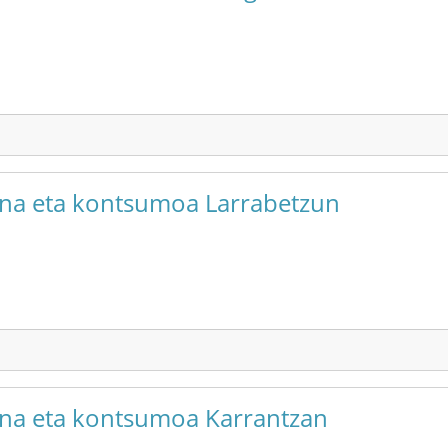
suna eta kontsumoa Larrabetzun
suna eta kontsumoa Karrantzan