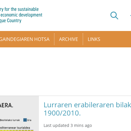
GAINDEGIAREN HOTSA
ARCHIVE
LINKS
Lurraren erabileraren bilak
1900/2010.
Last updated 3 mins ago