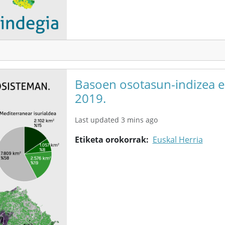
Basoen osotasun-indizea e
2019.
Last updated 3 mins ago
Etiketa orokorrak
Euskal Herria