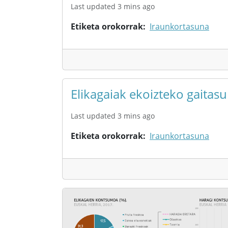
Last updated 3 mins ago
Etiketa orokorrak
Iraunkortasuna
Elikagaiak ekoizteko gaitas
Last updated 3 mins ago
Etiketa orokorrak
Iraunkortasuna