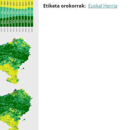
Etiketa orokorrak
Euskal Herria