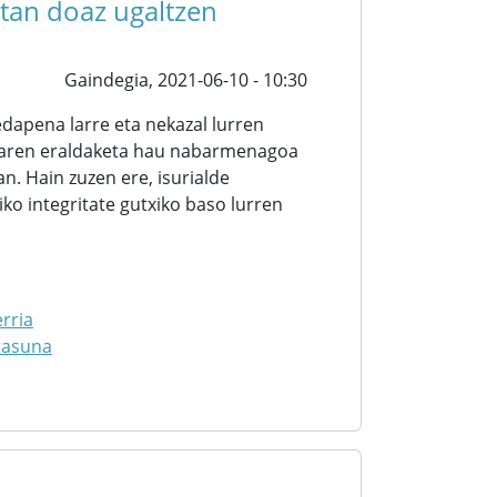
etan doaz ugaltzen
Gaindegia,
2021-06-10 - 10:30
apena larre eta nekazal lurren
saiaren eraldaketa hau nabarmenagoa
an. Hain zuzen ere, isurialde
o integritate gutxiko baso lurren
rria
tasuna