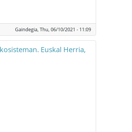
Gaindegia,
Thu, 06/10/2021 - 11:09
kosisteman. Euskal Herria,