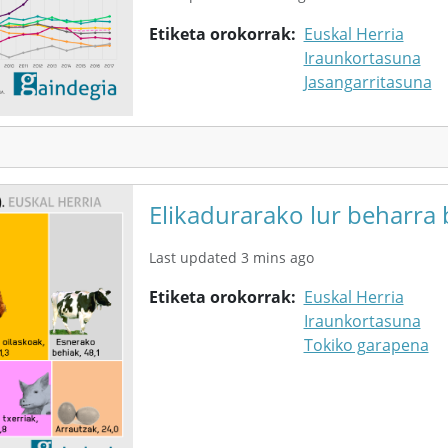
Etiketa orokorrak
Euskal Herria
Iraunkortasuna
Jasangarritasuna
Elikadurarako lur beharra 
Last updated 3 mins ago
Etiketa orokorrak
Euskal Herria
Iraunkortasuna
Tokiko garapena