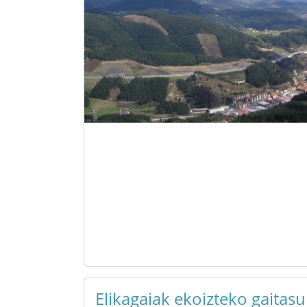
Elikagaiak ekoizteko gaitas