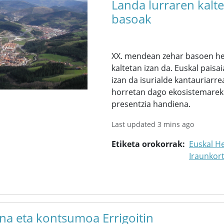
Landa lurraren kalt
basoak
XX. mendean zehar basoen hed
kaltetan izan da. Euskal pai
izan da isurialde kantauriarre
horretan dago ekosistemarekik
presentzia handiena.
Last updated 3 mins ago
Etiketa orokorrak
Euskal He
Iraunkor
una eta kontsumoa Errigoitin