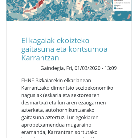
Elikagaiak ekoizteko
gaitasuna eta kontsumoa
Karrantzan
Gaindegia,
Fri, 01/03/2020 - 13:09
EHNE Bizkaiarekin elkarlanean
Karrantzako dimentsio sozioekonomiko
nagusiak (eskaria eta sektorearen
desmartxa) eta lurraren ezaugarrien
azterketa, autohornikuntzarako
gaitasuna aztertuz. Lur egokiaren
aprobetxamendua mugaraino
eramanda, Karrantzan sortutako