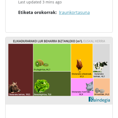
Last updated 3 mins ago
Etiketa orokorrak
Iraunkortasuna