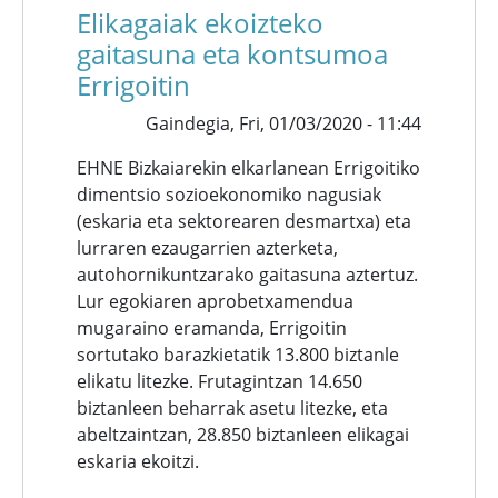
Elikagaiak ekoizteko
gaitasuna eta kontsumoa
Errigoitin
Gaindegia,
Fri, 01/03/2020 - 11:44
EHNE Bizkaiarekin elkarlanean Errigoitiko
dimentsio sozioekonomiko nagusiak
(eskaria eta sektorearen desmartxa) eta
lurraren ezaugarrien azterketa,
autohornikuntzarako gaitasuna aztertuz.
Lur egokiaren aprobetxamendua
mugaraino eramanda, Errigoitin
sortutako barazkietatik 13.800 biztanle
elikatu litezke. Frutagintzan 14.650
biztanleen beharrak asetu litezke, eta
abeltzaintzan, 28.850 biztanleen elikagai
eskaria ekoitzi.