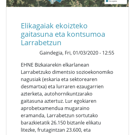
Elikagaiak ekoizteko
gaitasuna eta kontsumoa
Larrabetzun
Gaindegia,
Fri, 01/03/2020 - 12:55
EHNE Bizkaiarekin elkarlanean
Larrabetzuko dimentsio sozioekonomiko
nagusiak (eskaria eta sektorearen
desmartxa) eta lurraren ezaugarrien
azterketa, autohornikuntzarako
gaitasuna aztertuz. Lur egokiaren
aprobetxamendua mugaraino
eramanda, Larrabetzun sortutako
barazkietatik 26.150 biztanle elikatu
litezke, frutagintzan 23.600, eta