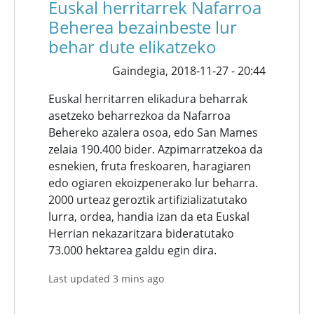
Euskal herritarrek Nafarroa
Beherea bezainbeste lur
behar dute elikatzeko
Gaindegia,
2018-11-27 - 20:44
Euskal herritarren elikadura beharrak
asetzeko beharrezkoa da Nafarroa
Behereko azalera osoa, edo San Mames
zelaia 190.400 bider. Azpimarratzekoa da
esnekien, fruta freskoaren, haragiaren
edo ogiaren ekoizpenerako lur beharra.
2000 urteaz geroztik artifizializatutako
lurra, ordea, handia izan da eta Euskal
Herrian nekazaritzara bideratutako
73.000 hektarea galdu egin dira.
Last updated 3 mins ago