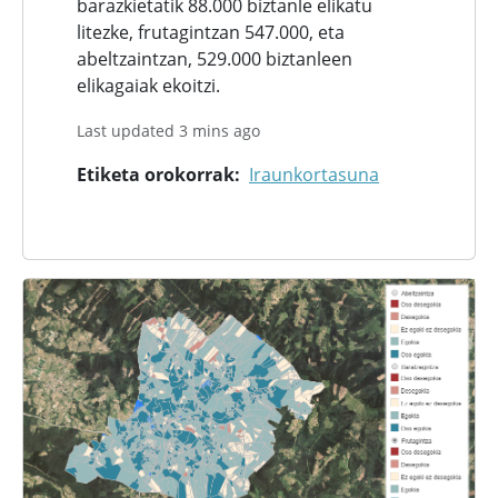
barazkietatik 88.000 biztanle elikatu
litezke, frutagintzan 547.000, eta
abeltzaintzan, 529.000 biztanleen
elikagaiak ekoitzi.
Last updated 3 mins ago
Etiketa orokorrak
Iraunkortasuna