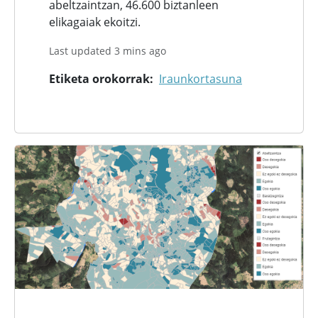
abeltzaintzan, 46.600 biztanleen
elikagaiak ekoitzi.
Last updated 3 mins ago
Etiketa orokorrak
Iraunkortasuna