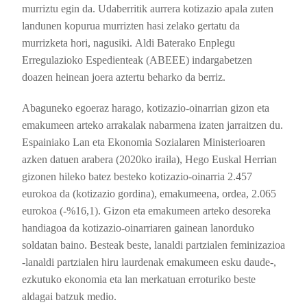
murriztu egin da. Udaberritik aurrera kotizazio apala zuten
landunen kopurua murrizten hasi zelako gertatu da
murrizketa hori, nagusiki.
Aldi Baterako Enplegu
Erregulazioko Espedienteak (ABEEE) indargabetzen
doazen heinean joera aztertu beharko da berriz.
Abaguneko egoeraz harago, kotizazio-oinarrian gizon eta
emakumeen arteko arrakalak nabarmena izaten jarraitzen du.
Espainiako Lan eta Ekonomia Sozialaren Ministerioaren
azken datuen arabera (2020ko iraila), Hego Euskal Herrian
gizonen hileko batez besteko kotizazio-oinarria 2.457
eurokoa da (kotizazio gordina), emakumeena, ordea, 2.065
eurokoa (-%16,1). Gizon eta emakumeen arteko desoreka
handiagoa da kotizazio-oinarriaren gainean lanorduko
soldatan baino. Besteak beste, lanaldi partzialen feminizazioa
-lanaldi partzialen hiru laurdenak emakumeen esku daude-,
ezkutuko ekonomia eta lan merkatuan erroturiko beste
aldagai batzuk medio.