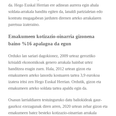
da. Hego Euskal Herrian ere adinean aurrera egin ahala
soldata-arrakala handitu egiten da, lanaldi partzialetan edo
kontratu mugagabean jarduten direnen arteko arrakalaren
paretsua izateraino.
Emakumeen kotizazio-oinarria gizonena
baino %16 apalagoa da egun
Orduko lan sariari dagokionez, 2009 urteaz geroztiko
krisialdi ekonomikoak genero arrakala hainbat urtez
handitzea eragin zuen. Hala, 2012 urtean gizon eta
emakumeen arteko lanordu kostuaren tartea 3,9 eurokoa
izatera iritsi zen Hego Euskal Herrian. Ordutik, gizon eta
emakumeen arteko soldata tartea apaldu egin da.
Osasun larrialdiaren testuinguruko datu baliokideak gaur-
gaurkoz ezezagunak diren arren, 2020 urtean zehar gizon eta
emakumeen batez besteko kotizazio-oinarrian arrakala