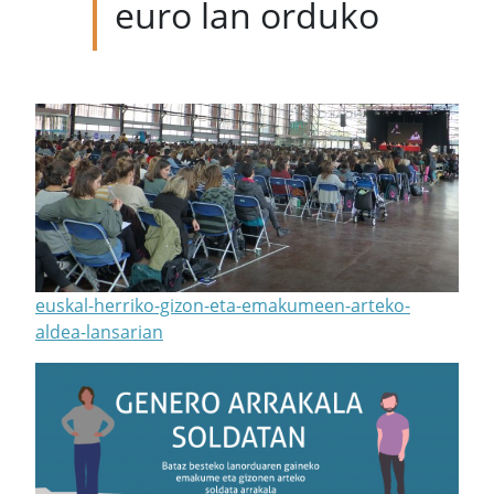
euro lan orduko
euskal-herriko-gizon-eta-emakumeen-arteko-
aldea-lansarian