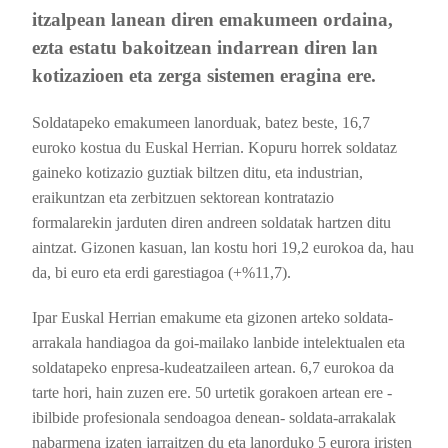
itzalpean lanean diren emakumeen ordaina,
ezta estatu bakoitzean indarrean diren lan
kotizazioen eta zerga sistemen eragina ere.
Soldatapeko emakumeen lanorduak, batez beste, 16,7
euroko kostua du Euskal Herrian. Kopuru horrek soldataz
gaineko kotizazio guztiak biltzen ditu, eta industrian,
eraikuntzan eta zerbitzuen sektorean kontratazio
formalarekin jarduten diren andreen soldatak hartzen ditu
aintzat.
Gizonen kasuan, lan kostu hori 19,2 eurokoa da, hau
da, bi euro eta erdi garestiagoa (+%11,7).
Ipar Euskal Herrian emakume eta gizonen arteko soldata-
arrakala handiagoa da goi-mailako lanbide intelektualen eta
soldatapeko enpresa-kudeatzaileen artean. 6,7 eurokoa da
tarte hori, hain zuzen ere. 50 urtetik gorakoen artean ere -
ibilbide profesionala sendoagoa denean- soldata-arrakalak
nabarmena izaten jarraitzen du eta lanorduko 5 eurora iristen