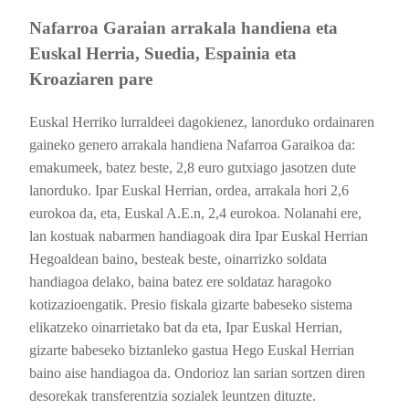
Nafarroa Garaian arrakala handiena eta
Euskal Herria, Suedia, Espainia eta
Kroaziaren pare
Euskal Herriko lurraldeei dagokienez, lanorduko ordainaren
gaineko genero arrakala handiena Nafarroa Garaikoa da:
emakumeek, batez beste, 2,8 euro gutxiago jasotzen dute
lanorduko. Ipar Euskal Herrian, ordea, arrakala hori 2,6
eurokoa da, eta, Euskal A.E.n, 2,4 eurokoa. Nolanahi ere,
lan kostuak nabarmen handiagoak dira Ipar Euskal Herrian
Hegoaldean baino, besteak beste, oinarrizko soldata
handiagoa delako, baina batez ere soldataz haragoko
kotizazioengatik. Presio fiskala gizarte babeseko sistema
elikatzeko oinarrietako bat da eta, Ipar Euskal Herrian,
gizarte babeseko biztanleko gastua Hego Euskal Herrian
baino aise handiagoa da. Ondorioz lan sarian sortzen diren
desorekak transferentzia sozialek leuntzen dituzte.