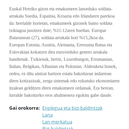
Euskal Herriko gizon eta emakumeen lanorduko soldata-
arrakala Suedia, Espainia, Kroazia edo Irlandaren parekoa
da: herrialde horietan, emakumeek gizonek baino soldata
txikiagoa jasotzen dute; %11-12aren bueltan. Europar
Batasunean (27), soldata-arrakala hori %15,2koa da.
Europan Estonia, Austria, Alemania, Erresuma Batua eta
Eslovakian kokatzen dira
euro/orduko genero arrakala
handienak. Txikienak, berriz, Luxenburgon, Errumanian,
Italian, Belgikan, Albanian eta Polonian. Alderaketa honek,
ordea, ez ditu aintzat hartzen estatu bakoitzean indarrean
diren kotizazioak, zerga sistemak edo ezkutuko ekonomiaren
itzalean gelditzen diren emakumeen ordainak. Era berean,
lurralde bakoitzeko eros ahalmenera egokitu gabe daude.
Gai orokorra
Enplegua eta bizi-baldintzak
Lana
Lan merkatua
Bizi-baldintzak