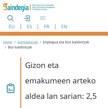
Skip to main content
EU
ES
FR
EN
Breadcrumb
Home
Argitalpenak
Enplegua eta bizi-baldintzak
Bizi-baldintzak
Gizon eta
emakumeen arteko
aldea lan sarian: 2,5