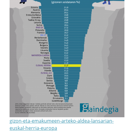
gizon-eta-emakumeen-arteko-aldea-lansarian-
euskal-herria-europa