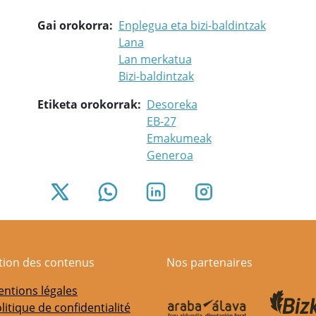
Gai orokorra
Enplegua eta bizi-baldintzak
Lana
Lan merkatua
Bizi-baldintzak
Etiketa orokorrak
Desoreka
EB-27
Emakumeak
Generoa
ation des contenus
Nos partenaires
ntions légales
litique de confidentialité