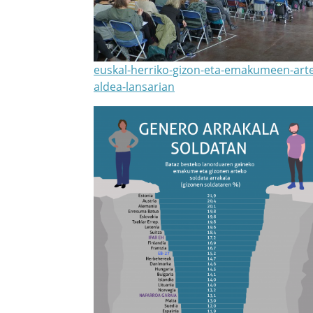
euskal-herriko-gizon-eta-emakumeen-art
aldea-lansarian