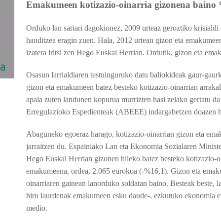
Emakumeen kotizazio-oinarria gizonena baino
Orduko lan sariari dagokionez, 2009 urteaz geroztiko krisiald
handitzea eragin zuen. Hala, 2012 urtean gizon eta emakumeen
izatera iritsi zen Hego Euskal Herrian. Ordutik, gizon eta ema
Osasun larrialdiaren testuinguruko datu baliokideak gaur-gaur
gizon eta emakumeen batez besteko kotizazio-oinarrian arrakala
apala zuten landunen kopurua murrizten hasi zelako gertatu da 
Erregulazioko Espedienteak (ABEEE) indargabetzen doazen hei
Abaguneko egoeraz harago, kotizazio-oinarrian gizon eta ema
jarraitzen du. Espainiako Lan eta Ekonomia Sozialaren Ministe
Hego Euskal Herrian gizonen hileko batez besteko kotizazio-oi
emakumeena, ordea, 2.065 eurokoa (-%16,1). Gizon eta emaku
oinarriaren gainean lanorduko soldatan baino. Besteak beste, la
hiru laurdenak emakumeen esku daude-, ezkutuko ekonomia eta
medio.