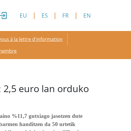
EU
ES
FR
EN
y menu
ous à la lettre d'information
 membre
 2,5 euro lan orduko
aino %11,7 gutxiago jasotzen dute
barmen handitzen da 50 urtetik