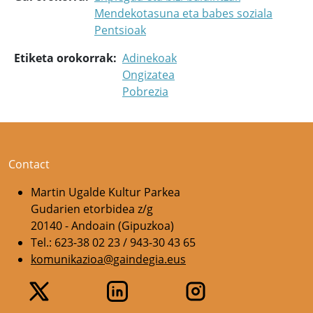
Mendekotasuna eta babes soziala
Pentsioak
Etiketa orokorrak
Adinekoak
Ongizatea
Pobrezia
Contact
Martin Ugalde Kultur Parkea
Gudarien etorbidea z/g
20140 - Andoain (Gipuzkoa)
Tel.: 623-38 02 23 / 943-30 43 65
komunikazioa@gaindegia.eus