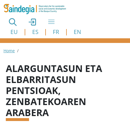
Skip to main content
EU
ES
FR
EN
Breadcrumb
Home
ALARGUNTASUN ETA
ELBARRITASUN
PENTSIOAK,
ZENBATEKOAREN
ARABERA