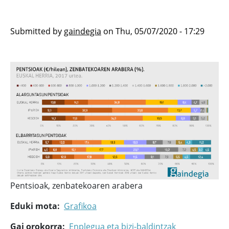
Submitted by
gaindegia
on
Thu, 05/07/2020 - 17:29
Pentsioak, zenbatekoaren arabera
Eduki mota
Grafikoa
Gai orokorra
Enplegua eta bizi-baldintzak