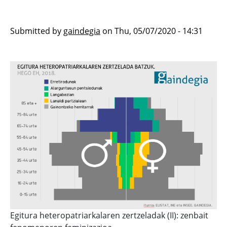
Submitted by
gaindegia
on
Thu, 05/07/2020 - 14:31
Egitura heteropatriarkalaren zertzeladak (II): zenbait