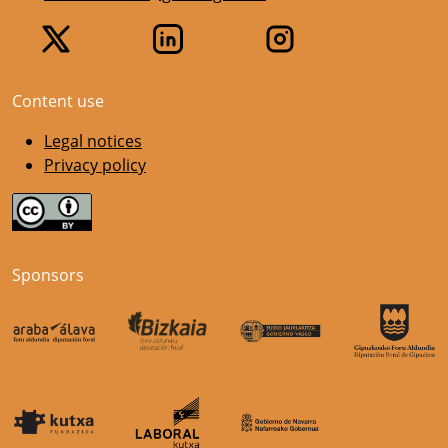
Content use
Legal notices
Privacy policy
Sponsors