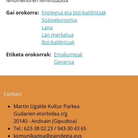
fenomenoren feminizazioa
Gai orokorra
Enplegua eta bizi-baldintzak
Sozioekonomia
Lana
Lan merkatua
Bizi-baldintzak
Etiketa orokorrak
Emakumeak
Generoa
Contact
Martin Ugalde Kultur Parkea
Gudarien etorbidea z/g
20140 - Andoain (Gipuzkoa)
Tel.: 623-38 02 23 / 943-30 43 65
komunikazioa@gaindegia.eus