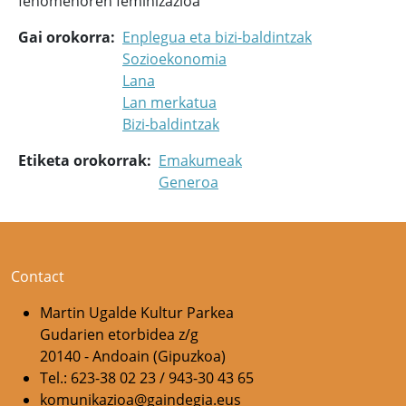
fenomenoren feminizazioa
Gai orokorra
Enplegua eta bizi-baldintzak
Sozioekonomia
Lana
Lan merkatua
Bizi-baldintzak
Etiketa orokorrak
Emakumeak
Generoa
Contact
Martin Ugalde Kultur Parkea
Gudarien etorbidea z/g
20140 - Andoain (Gipuzkoa)
Tel.: 623-38 02 23 / 943-30 43 65
komunikazioa@gaindegia.eus