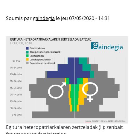
Soumis par
gaindegia
le
jeu 07/05/2020 - 14:31
Egitura heteropatriarkalaren zertzeladak (II): zenbait