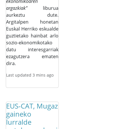
ekonomikoaren
argazkiak”
liburua
aurkeztu dute.
Argitalpen honetan
Euskal Herriko eskualde
guztietako hainbat arlo
sozio-ekonomikotako
datu interesgarriak
ezagutzera ematen
dira.
Last updated 3 mins ago
EUS-CAT, Mugaz
gaineko
lurralde