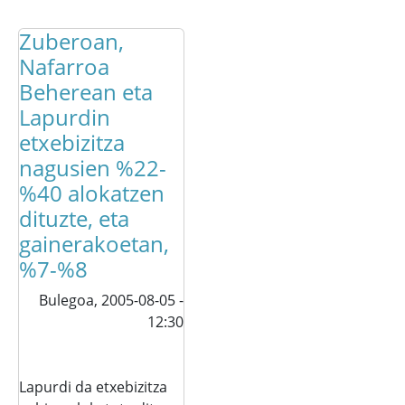
Zuberoan,
Nafarroa
Beherean eta
Lapurdin
etxebizitza
nagusien %22-
%40 alokatzen
dituzte, eta
gainerakoetan,
%7-%8
Bulegoa,
2005-08-05 -
12:30
Lapurdi da etxebizitza