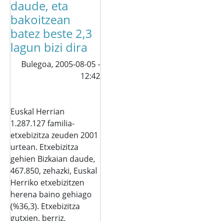
daude, eta
bakoitzean
batez beste 2,3
lagun bizi dira
Bulegoa,
2005-08-05 -
12:42
Euskal Herrian
1.287.127 familia-
etxebizitza zeuden 2001
urtean. Etxebizitza
gehien Bizkaian daude,
467.850, zehazki, Euskal
Herriko etxebizitzen
herena baino gehiago
(%36,3). Etxebizitza
gutxien, berriz,