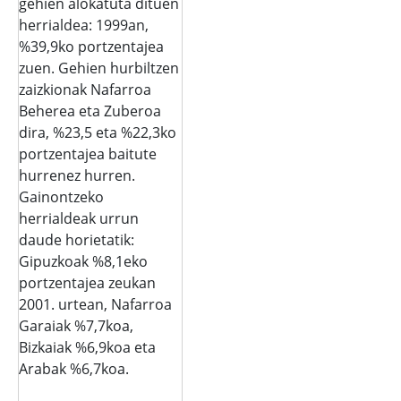
gehien alokatuta dituen
herrialdea: 1999an,
%39,9ko portzentajea
zuen. Gehien hurbiltzen
zaizkionak Nafarroa
Beherea eta Zuberoa
dira, %23,5 eta %22,3ko
portzentajea baitute
hurrenez hurren.
Gainontzeko
herrialdeak urrun
daude horietatik:
Gipuzkoak %8,1eko
portzentajea zeukan
2001. urtean, Nafarroa
Garaiak %7,7koa,
Bizkaiak %6,9koa eta
Arabak %6,7koa.