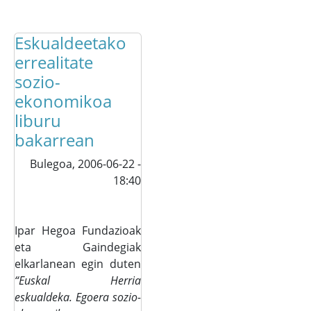
Eskualdeetako
errealitate
sozio-
ekonomikoa
liburu
bakarrean
Bulegoa,
2006-06-22 -
18:40
Ipar Hegoa Fundazioak
eta Gaindegiak
elkarlanean egin duten
“Euskal Herria
eskualdeka. Egoera sozio-