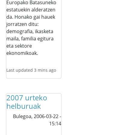
Europako Batasuneko
estatuekin alderatzen
da. Honako gai hauek
jorratzen ditu:
demografia, ikasketa
maila, familia egitura
eta sektore
ekonomikoak.
Last updated 3 mins ago
2007 urteko
helburuak
Bulegoa,
2006-03-22 -
15:14