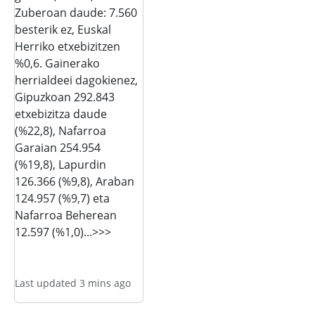
Zuberoan daude: 7.560
besterik ez, Euskal
Herriko etxebizitzen
%0,6. Gainerako
herrialdeei dagokienez,
Gipuzkoan 292.843
etxebizitza daude
(%22,8), Nafarroa
Garaian 254.954
(%19,8), Lapurdin
126.366 (%9,8), Araban
124.957 (%9,7) eta
Nafarroa Beherean
12.597 (%1,0)...>>>
Last updated 3 mins ago