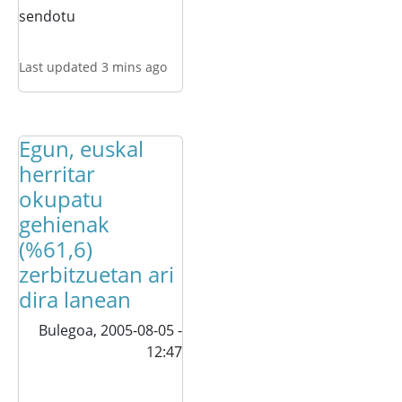
sendotu
Last updated 3 mins ago
Egun, euskal
herritar
okupatu
gehienak
(%61,6)
zerbitzuetan ari
dira lanean
Bulegoa,
2005-08-05 -
12:47