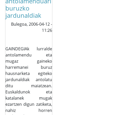
antolamenduari
buruzko
jardunaldiak
Bulegoa,
2006-04-12 -
11:26
GAINDEGIAk lurralde
antolamendu eta
mugaz gaineko
harremanei buruz
hausnarketa egiteko
jardunaldiak antolatu
ditu maiatzean.
Euskaldunok eta
katalanek mugak
ezartzen digun zatiketa,
nahiz horren