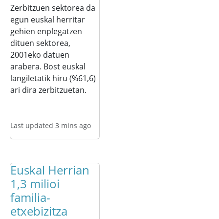
Zerbitzuen sektorea da
egun euskal herritar
gehien enplegatzen
dituen sektorea,
2001eko datuen
arabera. Bost euskal
langiletatik hiru (%61,6)
ari dira zerbitzuetan.
Last updated 3 mins ago
Euskal Herrian
1,3 milioi
familia-
etxebizitza