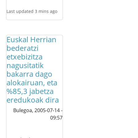
Last updated 3 mins ago
Euskal Herrian
bederatzi
etxebizitza
nagusitatik
bakarra dago
alokairuan, eta
%85,3 jabetza
eredukoak dira
Bulegoa,
2005-07-14 -
09:57