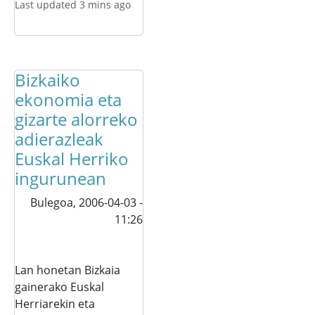
Last updated 3 mins ago
Bizkaiko
ekonomia eta
gizarte alorreko
adierazleak
Euskal Herriko
ingurunean
Bulegoa,
2006-04-03 -
11:26
Lan honetan Bizkaia
gainerako Euskal
Herriarekin eta