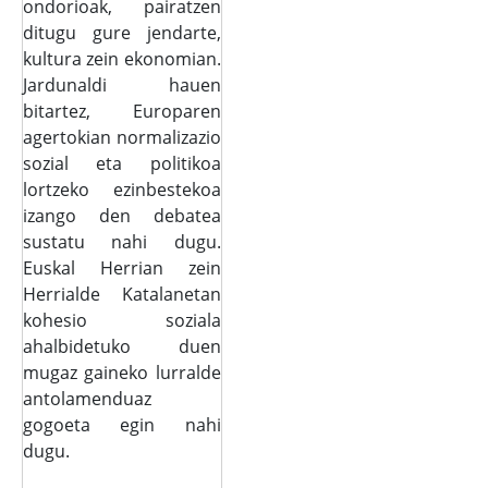
ondorioak, pairatzen
ditugu gure jendarte,
kultura zein ekonomian.
Jardunaldi hauen
bitartez, Europaren
agertokian normalizazio
sozial eta politikoa
lortzeko ezinbestekoa
izango den debatea
sustatu nahi dugu.
Euskal Herrian zein
Herrialde Katalanetan
kohesio soziala
ahalbidetuko duen
mugaz gaineko lurralde
antolamenduaz
gogoeta egin nahi
dugu.