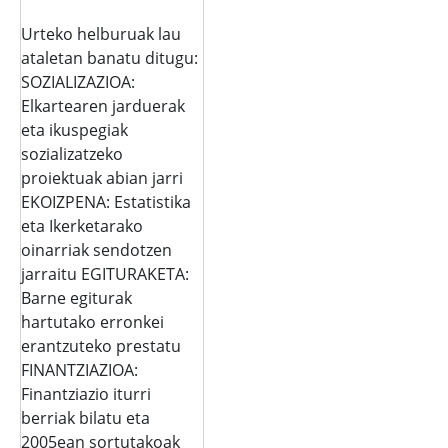
Urteko helburuak lau
ataletan banatu ditugu:
SOZIALIZAZIOA:
Elkartearen jarduerak
eta ikuspegiak
sozializatzeko
proiektuak abian jarri
EKOIZPENA: Estatistika
eta Ikerketarako
oinarriak sendotzen
jarraitu EGITURAKETA:
Barne egiturak
hartutako erronkei
erantzuteko prestatu
FINANTZIAZIOA:
Finantziazio iturri
berriak bilatu eta
2005ean sortutakoak