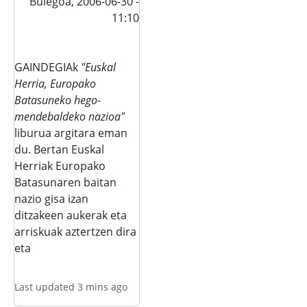
Bulegoa,
2006-06-30 -
11:10
GAINDEGIAk
"Euskal
Herria, Europako
Batasuneko hego-
mendebaldeko nazioa"
liburua argitara eman
du. Bertan Euskal
Herriak Europako
Batasunaren baitan
nazio gisa izan
ditzakeen aukerak eta
arriskuak aztertzen dira
eta
Last updated 3 mins ago