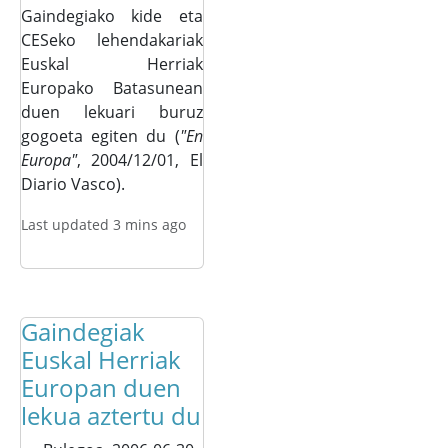
Gaindegiako kide eta
CESeko lehendakariak
Euskal Herriak
Europako Batasunean
duen lekuari buruz
gogoeta egiten du (
"En
Europa"
, 2004/12/01, El
Diario Vasco).
Last updated 3 mins ago
Gaindegiak
Euskal Herriak
Europan duen
lekua aztertu du