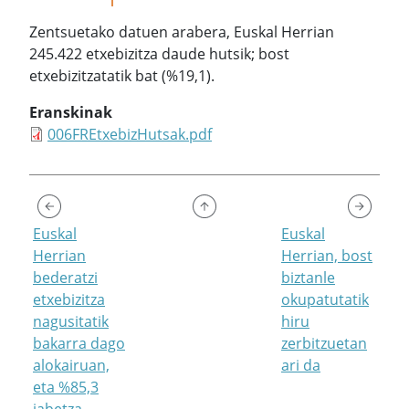
Zentsuetako datuen arabera, Euskal Herrian
245.422 etxebizitza daude hutsik; bost
etxebizitzatatik bat (%19,1).
Eranskinak
006FREtxebizHutsak.pdf
Euskal
Euskal
Herrian
Herrian, bost
bederatzi
biztanle
etxebizitza
okupatutatik
nagusitatik
hiru
bakarra dago
zerbitzuetan
alokairuan,
ari da
eta %85,3