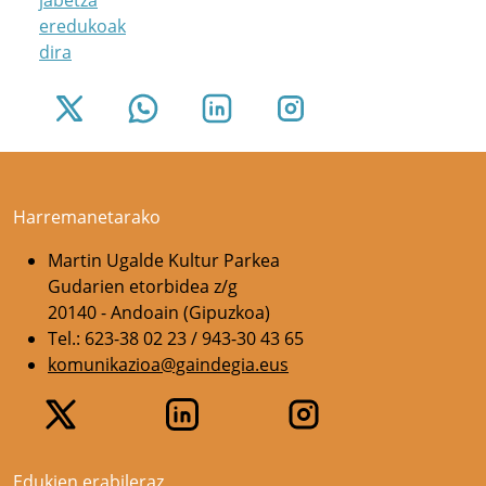
jabetza
eredukoak
dira
Harremanetarako
Martin Ugalde Kultur Parkea
Gudarien etorbidea z/g
20140 - Andoain (Gipuzkoa)
Tel.: 623-38 02 23 / 943-30 43 65
komunikazioa@gaindegia.eus
Edukien erabileraz