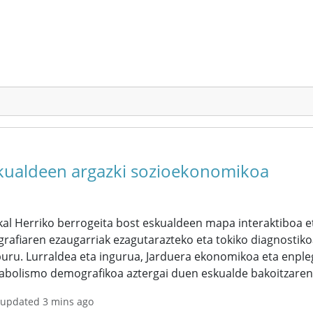
kualdeen argazki sozioekonomikoa
al Herriko berrogeita bost eskualdeen mapa interaktiboa et
rafiaren ezaugarriak ezagutarazteko eta tokiko diagnostiko
uru. Lurraldea eta ingurua, Jarduera ekonomikoa eta enpleg
abolismo demografikoa aztergai duen eskualde bakoitzarent
 updated 3 mins ago