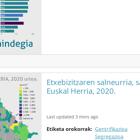
Etxebizitzaren salneurria, s
Euskal Herria, 2020.
Last updated 3 mins ago
Etiketa orokorrak
Gentrifikazioa
Segregazioa