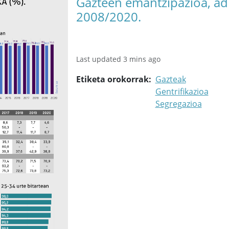
Gazteen emantzipazioa, adi
2008/2020.
Last updated 3 mins ago
Etiketa orokorrak
Gazteak
Gentrifikazioa
Segregazioa