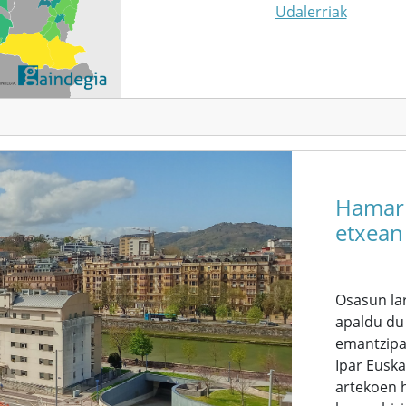
Udalerriak
Hamarr
etxean 
Osasun lar
apaldu du
emantzipaz
Ipar Euska
artekoen h