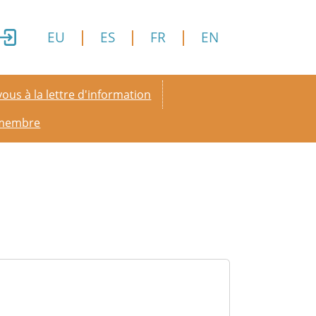
EU
ES
FR
EN
y menu
ous à la lettre d'information
 membre