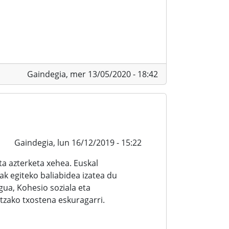
Gaindegia,
mer 13/05/2020 - 18:42
Gaindegia,
lun 16/12/2019 - 15:22
a azterketa xehea. Euskal
ak egiteko baliabidea izatea du
ua, Kohesio soziala eta
zako txostena eskuragarri.