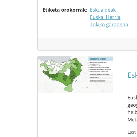
Etiketa orokorrak
Eskualdeak
Euskal Herria
Tokiko garapena
Es
Eusk
geog
helb
Met
Last