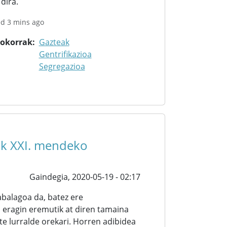
dira.
ed 3 mins ago
rokorrak
Gazteak
Gentrifikazioa
Segregazioa
ak XXI. mendeko
Gaindegia,
2020-05-19 - 02:17
abalagoa da, batez ere
 eragin eremutik at diren tamaina
te lurralde orekari. Horren adibidea