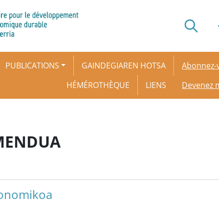
Secondar
PUBLICATIONS
GAINDEGIAREN HOTSA
Abonnez-v
HÉMÉROTHÈQUE
LIENS
Devenez
MENDUA
konomikoa