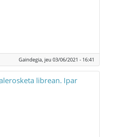
Gaindegia,
jeu 03/06/2021 - 16:41
alerosketa librean. Ipar