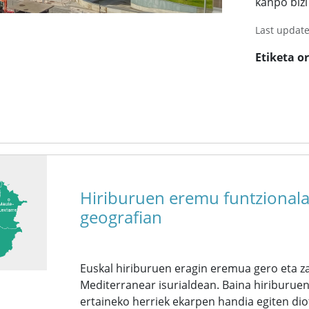
kanpo bizi 
Last updat
Etiketa o
Hiriburuen eremu funtzional
geografian
Euskal hiriburuen eragin eremua gero eta z
Mediterranear isurialdean. Baina hiriburuen
ertaineko herriek ekarpen handia egiten dio