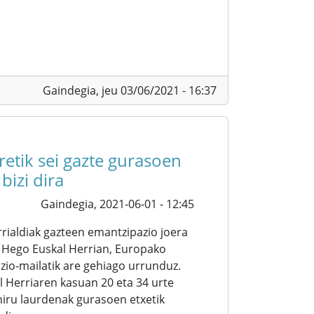
Gaindegia,
jeu 03/06/2021 - 16:37
etik sei gazte gurasoen
bizi dira
Gaindegia,
2021-06-01 - 12:45
rialdiak gazteen emantzipazio joera
 Hego Euskal Herrian, Europako
io-mailatik are gehiago urrunduz.
l Herriaren kasuan 20 eta 34 urte
iru laurdenak gurasoen etxetik