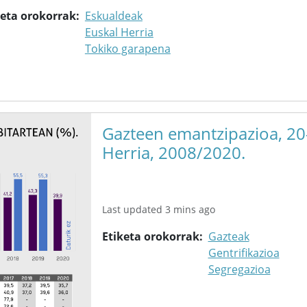
keta orokorrak
Eskualdeak
Euskal Herria
Tokiko garapena
Gazteen emantzipazioa, 20-
Herria, 2008/2020.
Last updated 3 mins ago
Etiketa orokorrak
Gazteak
Gentrifikazioa
Segregazioa