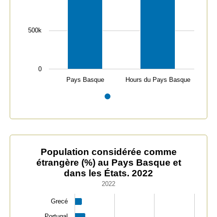
500k
0
Pays Basque
Hours du Pays Basque
End of interactive chart.
Population considérée comme étrangère (%) au Pays Ba
Population considérée comme
étrangère (%) au Pays Basque et
Bar chart with 12 bars.
dans les États. 2022
2022
2022
The chart has 1 X axis displaying categories.
The chart has 1 Y axis displaying values. Data ranges fr
Grecé
Portugal