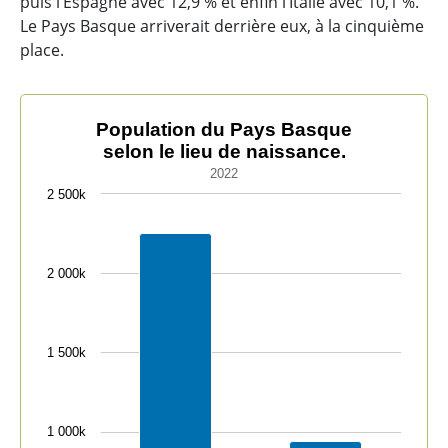
puis l’Espagne avec 12,9 % et enfin l’Italie avec 10,1 %.
Le Pays Basque arriverait derrière eux, à la cinquième
place.
Population du Pays Basque selon le lieu de naissance.
Population du Pays Basque
selon le lieu de naissance.
Bar chart with 2 bars.
2022
2022
2 500k
The chart has 1 X axis displaying categories.
The chart has 1 Y axis displaying values. Data ranges 
2 000k
1 500k
1 000k