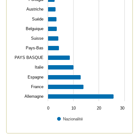
Austriche
Suéde
Belguique
Suisse
Pays-Bas
PAYS BASQUE
Italie
Espagne
France
Allemagne
0
10
20
30
Nazionalité
End of interactive chart.