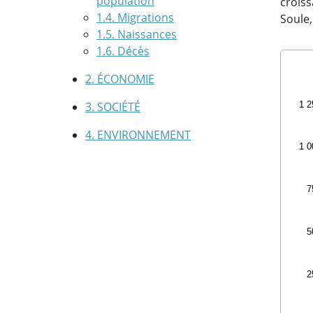
population
croiss
1.4. Migrations
Soule,
1.5. Naissances
1.6. Décès
Évol
2. ÉCONOMIE
Line
3. SOCIÉTÉ
1 2
200
Vi
4. ENVIRONNEMENT
1 0
The 
The
7
5
2