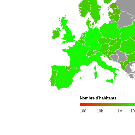
Nombre d'habitants
100
10k
1M
1
of interactive chart.