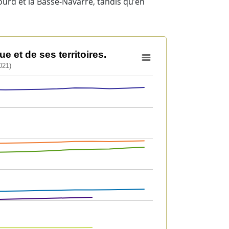
ourd et la Basse-Navarre, tandis qu’en
 et de ses territoires.
021)
t de ses territoires.
2 to 1159542.