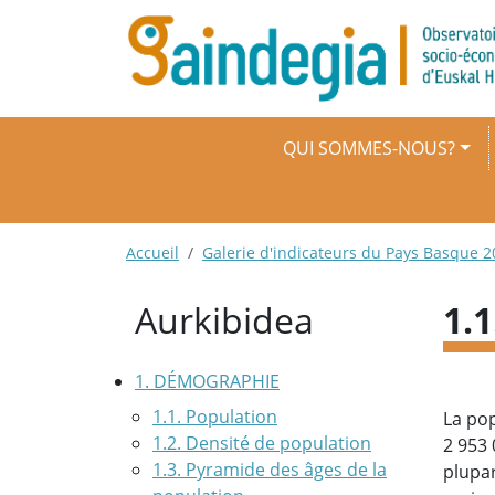
Aller au contenu principal
Navigation principale
QUI SOMMES-NOUS?
Fil d'Ariane
Accueil
Galerie d'indicateurs du Pays Basque 2
Aurkibidea
1.
1. DÉMOGRAPHIE
1.1. Population
La po
1.2. Densité de population
2 953 
1.3. Pyramide des âges de la
plupar