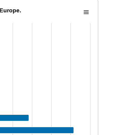
'Europe.
to 1883008.