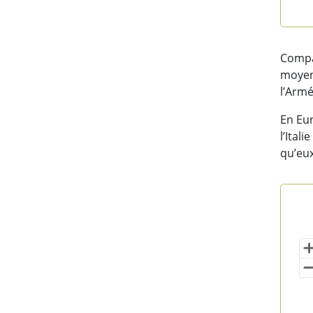
End 
Compar
moyenn
l’Armé
En Eur
l’Ital
qu’eux
Nom
Map 
202
Vi