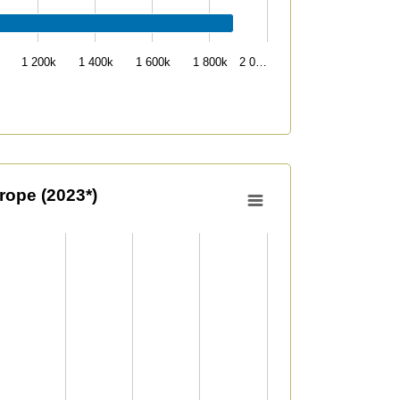
1 200k
1 400k
1 600k
1 800k
2 0…
rope (2023*)
11291 to 85279553.