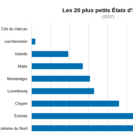
20 plus petits États d'Europe.
Les 20 plus petits États d
(2023*)
chart with 10 bars.
23*)
Cité du Vatican
w as data table, Les 20 plus petits États d'Europe.
chart has 1 X axis displaying categories.
Liechtenstein
 chart has 1 Y axis displaying values. Data ranges from 618 
Islande
Malte
Monténégro
Luxenbourg
Chypre
Estonie
édoine du Nord