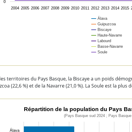
0
2004
2005
2006
2007
2008
2009
2010
2011
2012
2013
2014
2015
Álava
Guipuzcoa
Biscaye
Haute-Navarre
Labourd
Basse-Navarre
Soule
of interactive chart.
les territoires du Pays Basque, la Biscaye a un poids démogr
coa (22,6 %) et de la Navarre (21,0 %). La Soule est la plus 
rtition de la population du Pays Basque par territoire (%).
Répartition de la population du Pays Bas
(Pays Basque sud 2024 ; Pays Basque 
chart with 7 bars.
ys Basque sud 2024 ; Pays Basque nord 2021)
Álava