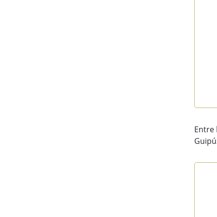
End 
Entre 
Guipúz
Répa
Bar 
(Pa