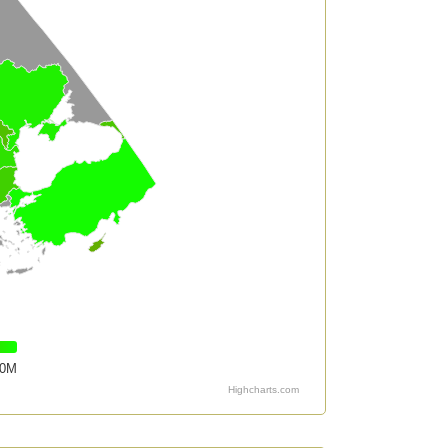
00M
Highcharts.com