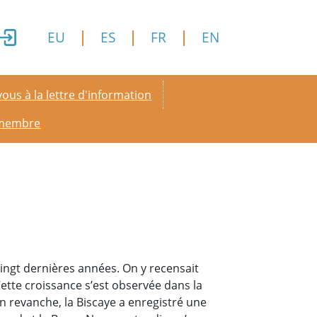
EU
ES
FR
EN
y menu
ous à la lettre d'information
 membre
ngt dernières années. On y recensait
ette croissance s’est observée dans la
En revanche, la Biscaye a enregistré une