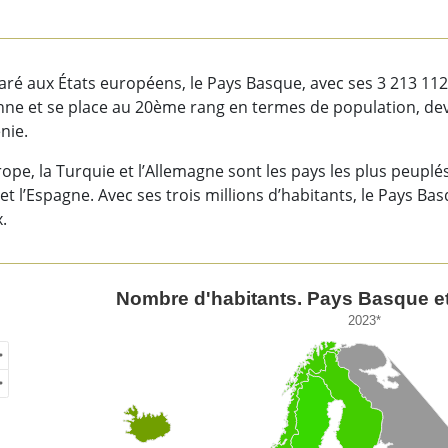
of interactive chart.
é aux États européens, le Pays Basque, avec ses 3 213 112
e et se place au 20ème rang en termes de population, devant
nie.
ope, la Turquie et l’Allemagne sont les pays les plus peuplés
ie et l’Espagne. Avec ses trois millions d’habitants, le Pays 
.
bre d'habitants. Pays Basque et États européens.
Nombre d'habitants. Pays Basque et
2023*
of unspecified region with 1 data series.
3*
ew as data table, Nombre d'habitants. Pays Basque et États