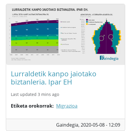
Lurraldetik kanpo jaiotako
biztanleria. Ipar EH
Last updated 3 mins ago
Etiketa orokorrak
Migrazioa
Gaindegia,
2020-05-08 - 12:09