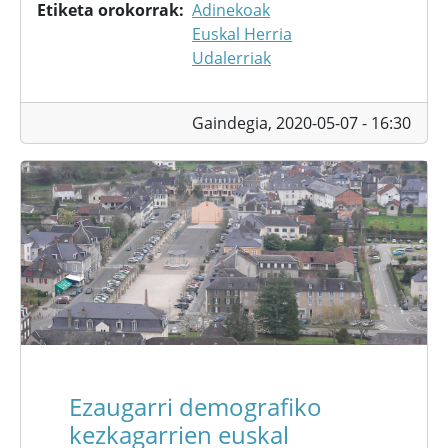
Etiketa orokorrak
Adinekoak
Euskal Herria
Udalerriak
Gaindegia,
2020-05-07 - 16:30
Ezaugarri demografiko
kezkagarrien euskal