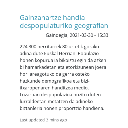
Gainzahartze handia
despopulaturiko geografian
Gaindegia,
2021-03-30 - 15:33
224.300 herritarrek 80 urtetik gorako
adina dute Euskal Herrian. Populazio
honen kopurua ia bikoiztu egin da azken
bi hamarkadetan eta etorkizunean joera
hori areagotuko da gerra osteko
hazkunde demografikoa eta bizi-
itxaropenaren handitzea medio.
Luzaroan despopulazioa nozitu duten
lurraldeetan metatzen da adineko
biztanleria honen proportzio handiena.
Last updated 3 mins ago