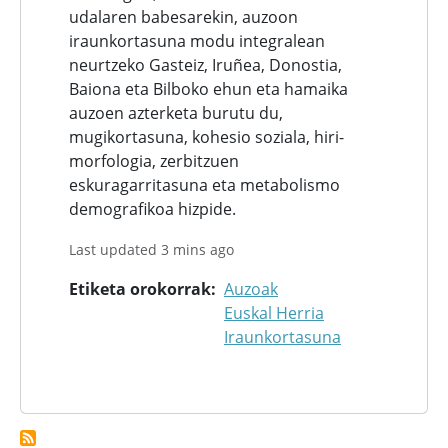
udalaren babesarekin, auzoon
iraunkortasuna modu integralean
neurtzeko Gasteiz, Iruñea, Donostia,
Baiona eta Bilboko ehun eta hamaika
auzoen azterketa burutu du,
mugikortasuna, kohesio soziala, hiri-
morfologia, zerbitzuen
eskuragarritasuna eta metabolismo
demografikoa hizpide.
Last updated 3 mins ago
Etiketa orokorrak
Auzoak
Euskal Herria
Iraunkortasuna