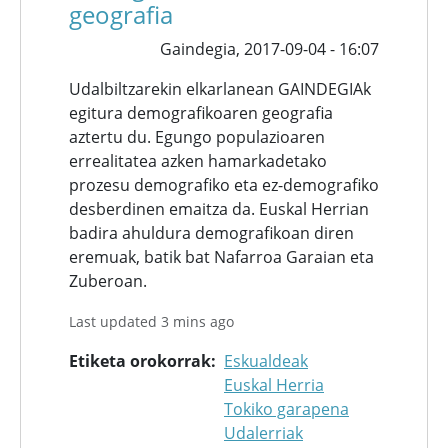
geografia
Gaindegia,
2017-09-04 - 16:07
Udalbiltzarekin elkarlanean GAINDEGIAk
egitura demografikoaren geografia
aztertu du. Egungo populazioaren
errealitatea azken hamarkadetako
prozesu demografiko eta ez-demografiko
desberdinen emaitza da. Euskal Herrian
badira ahuldura demografikoan diren
eremuak, batik bat Nafarroa Garaian eta
Zuberoan.
Last updated 3 mins ago
Etiketa orokorrak
Eskualdeak
Euskal Herria
Tokiko garapena
Udalerriak