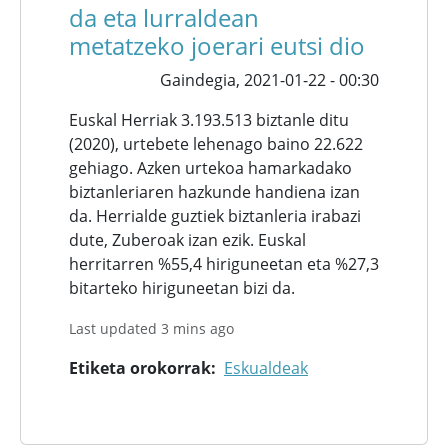
da eta lurraldean
metatzeko joerari eutsi dio
Gaindegia,
2021-01-22 - 00:30
Euskal Herriak 3.193.513 biztanle ditu
(2020), urtebete lehenago baino 22.622
gehiago. Azken urtekoa hamarkadako
biztanleriaren hazkunde handiena izan
da. Herrialde guztiek biztanleria irabazi
dute, Zuberoak izan ezik. Euskal
herritarren %55,4 hiriguneetan eta %27,3
bitarteko hiriguneetan bizi da.
Last updated 3 mins ago
Etiketa orokorrak
Eskualdeak