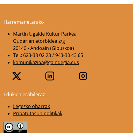
Harremanetarako
Martin Ugalde Kultur Parkea
Gudarien etorbidea z/g
20140 - Andoain (Gipuzkoa)
Tel.: 623-38 02 23 / 943-30 43 65
komunikazioa@gaindegia.eus
Edukien erabileraz
Legezko oharrak
Pribatutasun politikak