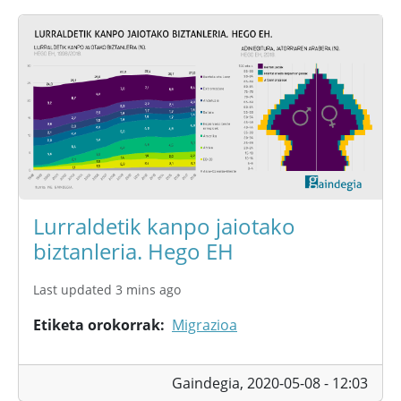
Lurraldetik kanpo jaiotako
biztanleria. Hego EH
Last updated 3 mins ago
Etiketa orokorrak
Migrazioa
Gaindegia,
2020-05-08 - 12:03