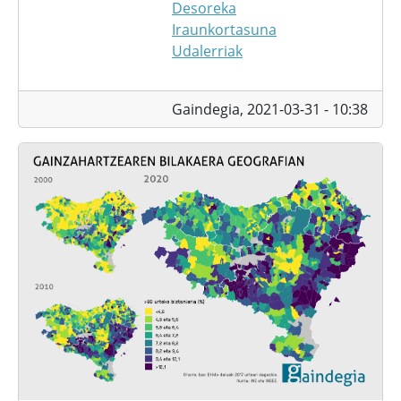
Desoreka
Iraunkortasuna
Udalerriak
Gaindegia,
2021-03-31 - 10:38