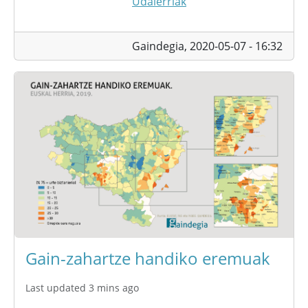
Udalerriak
Gaindegia,
2020-05-07 - 16:32
Gain-zahartze handiko eremuak
Last updated 3 mins ago