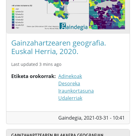
Gainzahartzearen geografia.
Euskal Herria, 2020.
Last updated 3 mins ago
Etiketa orokorrak
Adinekoak
Desoreka
Iraunkortasuna
Udalerriak
Gaindegia,
2021-03-31 - 10:41