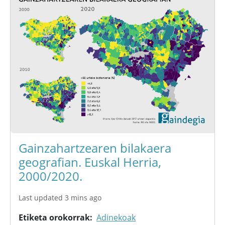
Gainzahartzearen bilakaera
geografian. Euskal Herria,
2000/2020.
Last updated 3 mins ago
Etiketa orokorrak
Adinekoak