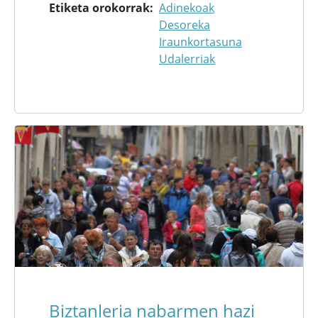
Etiketa orokorrak
Adinekoak
Desoreka
Iraunkortasuna
Udalerriak
Biztanleria nabarmen hazi