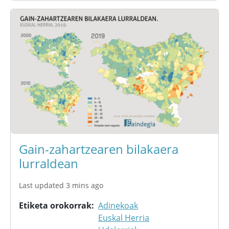
Gain-zahartzearen bilakaera
lurraldean
Last updated 3 mins ago
Etiketa orokorrak
Adinekoak
Euskal Herria