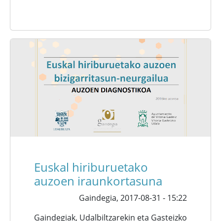
Euskal hiriburuetako
auzoen iraunkortasuna
Gaindegia,
2017-08-31 - 15:22
Gaindegiak, Udalbiltzarekin eta Gasteizko