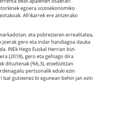
 errenta dezil apalenen osaerari
 etorkinek egoera sozioekonomiko
aiotakoak. Afrikarrek ere antzerako
markadotan, eta pobreziaren errealitatea,
ko joerak gero eta indar handiagoa dauka
a. INEk Hego Euskal Herrian bizi-
ra (2018), gero eta gehiago dira
 dituztenak (%6,3), etxebizitzan
rdenagailu pertsonalik eduki ezin
ri bat gutxienez bi egunean behin jan ezin