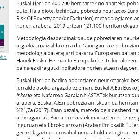
Euskal Herrian 400.700 herritarrek nolabaiteko pobre
dute. Hala diote, behintzat, pobrezia neurtzeko Eu
Risk Of Poverty and/or Exclusion) metodologiaren a
honen arabera, 2019 urtean 121.100 herritarrek gabezi
Metodologia desberdinak daude pobreziaren neurke
argazkia, maiz aldakorra da. Gaur gaurkoz pobreziar
metodologia bateragarri bakarra Europaren baitan d
eko
Hauek Euskal Herria eta Europako beste lurraldeen 
baina ez dira gutxi indikadore horien atzean dagoen
Euskal Herrian badira pobreziaren neurketarako best
lurralde osoko argazkia ez eman. Euskal A.E.n Eusko 
Inkesta
eta Nafarroa Garaian NASTATek burutzen due
arabera, Euskal A.E.n pobrezia arriskuan da herritar
%21,7a (2017). Esan bezala, metodologia desberdinak
alderagarriak. Baina bi inkestek marrazten dutenez, 
inguruan eta Ebroko arroan (Arabar Errioxatik Tuter
geroztik gazteen erosahalmena ahuldu eta gizon-em