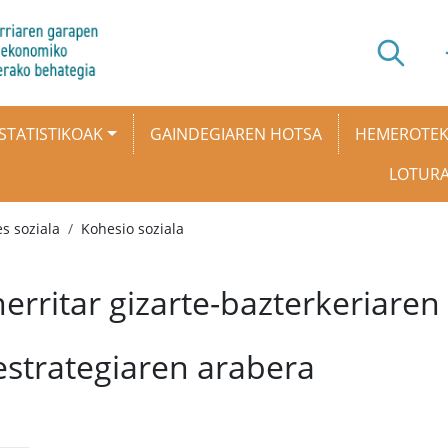
STATISTIKOAK
GAINDEGIAREN HOTSA
HEMEROTE
LOTUR
s soziala
Kohesio soziala
herritar gizarte-bazterkeriar
strategiaren arabera