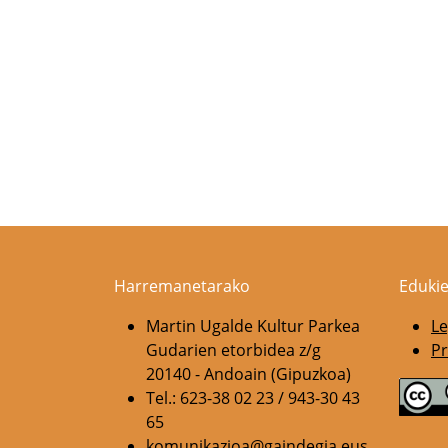
Harremanetarako
Edukie
Martin Ugalde Kultur Parkea
Le
Gudarien etorbidea z/g
Pr
20140 - Andoain (Gipuzkoa)
Tel.: 623-38 02 23 / 943-30 43
65
komunikazioa@gaindegia.eus