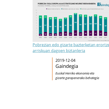
Pobrezian edo gizarte bazterketan erortz
arriskuan dagoen biztanleria
2019-12-04
Gaindegia
Euskal Herriko ekonomia eta
gizarte garapenerako behategia