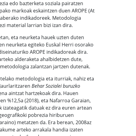
zia edo bazterketa soziala pairatzen
ropako markoak eskaintzen duen AROPE (At
raberako indikadoreek. Metodologia
 material larrian bizi izan dira.
tan, eta neurketa hauek uzten duten
en neurketa egiteko Euskal Herri osorako
iseinaturiko AROPE indikadoreak dira.
arteko alderaketa ahalbidetzen dute,
 metodologia zalantzan jartzen dutenak.
elako metodologia eta iturriak, nahiz eta
Jaurlaritzaren
Behar Sozialei buruzko
na aintzat hartzekoak dira. Hauen
ren %12,5a (2018), eta Nafarroa Garaian,
 izateagatik datuak ez dira euren artean
geografikoki pobrezia hiriburuen
araino) metatzen da. Era berean, 2008az
akume arteko arrakala handia izaten