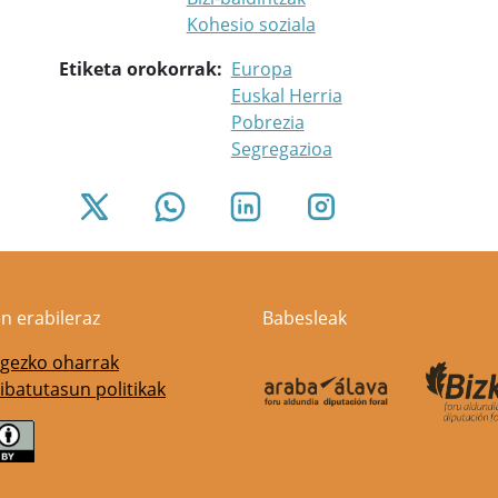
Kohesio soziala
Etiketa orokorrak
Europa
Euskal Herria
Pobrezia
Segregazioa
n erabileraz
Babesleak
gezko oharrak
ibatutasun politikak