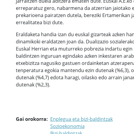
jarraitzen duela aditzera ematen dute. Euskal A.E.ko
erreparatuz gero, nabarmena da atzerrian jaiotako
prekarioena pairatzen dutela, bereziki Ertamerikan j
errealitatea bizi dute.
Eraldaketa handia izan du euskal gizarteak azken ha
dinamikoki eraldatzen joan da. Dualizazio sozialera
Euskal Herrian eta muturreko pobrezia indartu egin d
baldintzen inguruan egindako azken inkestaren arabe
etxebizitza nagusiko gastuen ordainketan atzerapenak
tenperatura egokia mantendu ezin dutenak (%6,3), o
dutenak (%4,7) edota haragi, oilasko edo arrain jana
dutenak (%2,3).
Gai orokorra
Enplegua eta bizi-baldintzak
Sozioekonomia
Bizi-baldintzak