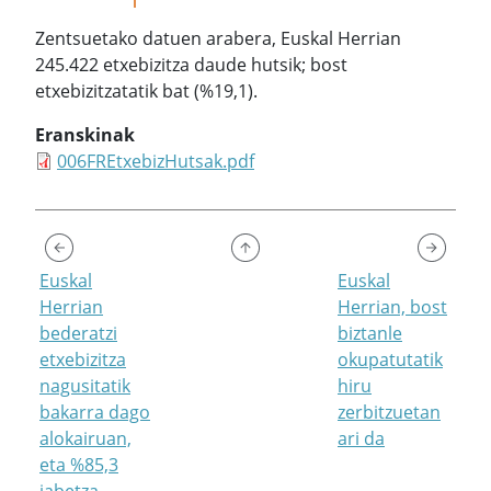
Zentsuetako datuen arabera, Euskal Herrian
245.422 etxebizitza daude hutsik; bost
etxebizitzatatik bat (%19,1).
Eranskinak
006FREtxebizHutsak.pdf
Euskal
Euskal
Herrian
Herrian, bost
bederatzi
biztanle
etxebizitza
okupatutatik
nagusitatik
hiru
bakarra dago
zerbitzuetan
alokairuan,
ari da
eta %85,3