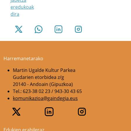
jabetza
eredukoak
dira
Harremanetarako
Martin Ugalde Kultur Parkea
Gudarien etorbidea z/g
20140 - Andoain (Gipuzkoa)
Tel.: 623-38 02 23 / 943-30 43 65
komunikazioa@gaindegia.eus
Edukien erabileraz