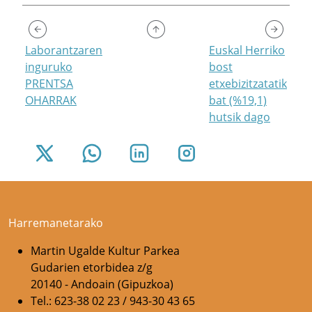
Laborantzaren
Euskal Herriko
inguruko
bost
PRENTSA
etxebizitzatatik
OHARRAK
bat (%19,1)
hutsik dago
Harremanetarako
Martin Ugalde Kultur Parkea
Gudarien etorbidea z/g
20140 - Andoain (Gipuzkoa)
Tel.: 623-38 02 23 / 943-30 43 65