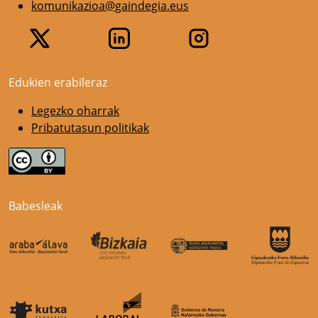
komunikazioa@gaindegia.eus
Edukien erabileraz
Legezko oharrak
Pribatutasun politikak
Babesleak