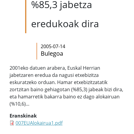
%85,3 jabetza
eredukoak dira
2005-07-14
Bulegoa
2001eko datuen arabera, Euskal Herrian
jabetzaren eredua da nagusi etxebizitza
eskuratzeko orduan. Hamar etxebizitzatatik
zortzitan baino gehiagotan (%85,3) jabeak bizi dira,
eta hamarretik bakarra baino ez dago alokairuan
(%10,6)...
Eranskinak
007EUAlokairua1.pdf