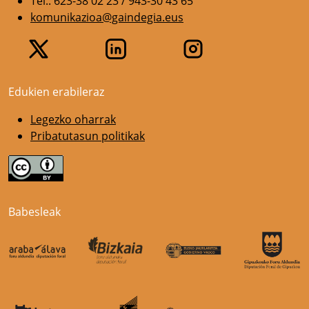
Tel.: 623-38 02 23 / 943-30 43 65
komunikazioa@gaindegia.eus
Edukien erabileraz
Legezko oharrak
Pribatutasun politikak
Babesleak