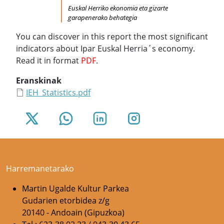
Euskal Herriko ekonomia eta gizarte
garapenerako behategia
You can discover in this report the most significant
indicators about Ipar Euskal Herria´s economy.
Read it in format
PDF
.
Eranskinak
IEH_Statistics.pdf
Harremanetarako
Martin Ugalde Kultur Parkea
Gudarien etorbidea z/g
20140 - Andoain (Gipuzkoa)