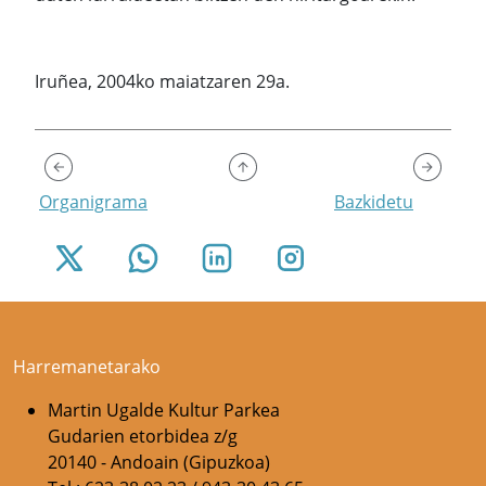
Iruñea, 2004ko maiatzaren 29a.
Organigrama
Bazkidetu
Harremanetarako
Martin Ugalde Kultur Parkea
Gudarien etorbidea z/g
20140 - Andoain (Gipuzkoa)