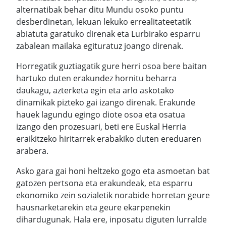
alternatibak behar ditu Mundu osoko puntu
desberdinetan, lekuan lekuko errealitateetatik
abiatuta garatuko direnak eta Lurbirako esparru
zabalean mailaka egituratuz joango direnak.
Horregatik guztiagatik gure herri osoa bere baitan
hartuko duten erakundez hornitu beharra
daukagu, azterketa egin eta arlo askotako
dinamikak pizteko gai izango direnak. Erakunde
hauek lagundu egingo diote osoa eta osatua
izango den prozesuari, beti ere Euskal Herria
eraikitzeko hiritarrek erabakiko duten ereduaren
arabera.
Asko gara gai honi heltzeko gogo eta asmoetan bat
gatozen pertsona eta erakundeak, eta esparru
ekonomiko zein sozialetik norabide horretan geure
hausnarketarekin eta geure ekarpenekin
dihardugunak. Hala ere, inposatu diguten lurralde