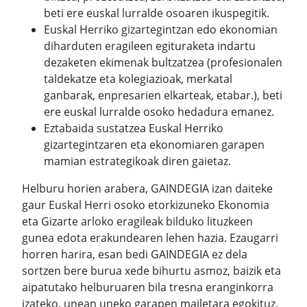
beti ere euskal lurralde osoaren ikuspegitik.
Euskal Herriko gizartegintzan edo ekonomian
diharduten eragileen egituraketa indartu
dezaketen ekimenak bultzatzea (profesionalen
taldekatze eta kolegiazioak, merkatal
ganbarak, enpresarien elkarteak, etabar.), beti
ere euskal lurralde osoko hedadura emanez.
Eztabaida sustatzea Euskal Herriko
gizartegintzaren eta ekonomiaren garapen
mamian estrategikoak diren gaietaz.
Helburu horien arabera, GAINDEGIA izan daiteke
gaur Euskal Herri osoko etorkizuneko Ekonomia
eta Gizarte arloko eragileak bilduko lituzkeen
gunea edota erakundearen lehen hazia. Ezaugarri
horren harira, esan bedi GAINDEGIA ez dela
sortzen bere burua xede bihurtu asmoz, baizik eta
aipatutako helburuaren bila tresna eranginkorra
izateko, unean uneko garapen mailetara egokituz.