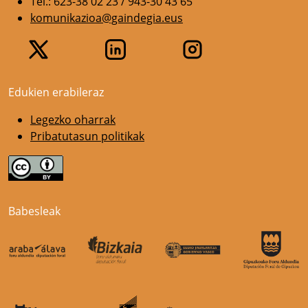
Tel.: 623-38 02 23 / 943-30 43 65
komunikazioa@gaindegia.eus
Edukien erabileraz
Legezko oharrak
Pribatutasun politikak
Babesleak