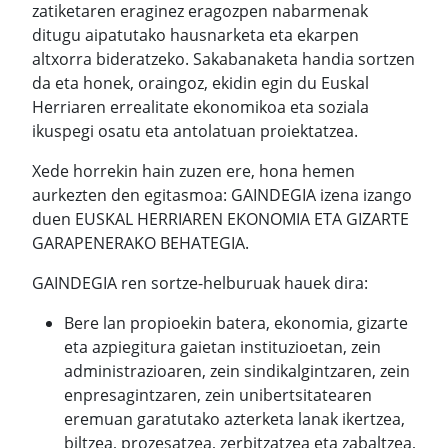
zatiketaren eraginez eragozpen nabarmenak
ditugu aipatutako hausnarketa eta ekarpen
altxorra bideratzeko. Sakabanaketa handia sortzen
da eta honek, oraingoz, ekidin egin du Euskal
Herriaren errealitate ekonomikoa eta soziala
ikuspegi osatu eta antolatuan proiektatzea.
Xede horrekin hain zuzen ere, hona hemen
aurkezten den egitasmoa: GAINDEGIA izena izango
duen EUSKAL HERRIAREN EKONOMIA ETA GIZARTE
GARAPENERAKO BEHATEGIA.
GAINDEGIA ren sortze-helburuak hauek dira:
Bere lan propioekin batera, ekonomia, gizarte
eta azpiegitura gaietan instituzioetan, zein
administrazioaren, zein sindikalgintzaren, zein
enpresagintzaren, zein unibertsitatearen
eremuan garatutako azterketa lanak ikertzea,
biltzea, prozesatzea, zerbitzatzea eta zabaltzea,