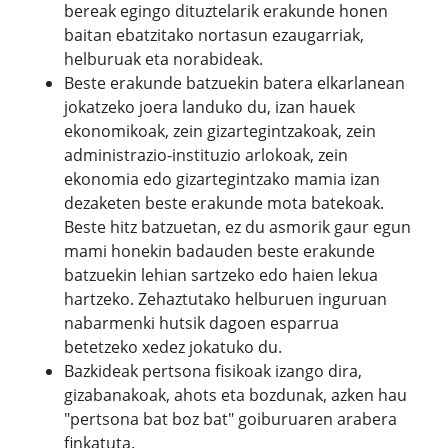
bereak egingo dituztelarik erakunde honen
baitan ebatzitako nortasun ezaugarriak,
helburuak eta norabideak.
Beste erakunde batzuekin batera elkarlanean
jokatzeko joera landuko du, izan hauek
ekonomikoak, zein gizartegintzakoak, zein
administrazio-instituzio arlokoak, zein
ekonomia edo gizartegintzako mamia izan
dezaketen beste erakunde mota batekoak.
Beste hitz batzuetan, ez du asmorik gaur egun
mami honekin badauden beste erakunde
batzuekin lehian sartzeko edo haien lekua
hartzeko. Zehaztutako helburuen inguruan
nabarmenki hutsik dagoen esparrua
betetzeko xedez jokatuko du.
Bazkideak pertsona fisikoak izango dira,
gizabanakoak, ahots eta bozdunak, azken hau
"pertsona bat boz bat" goiburuaren arabera
finkatuta.