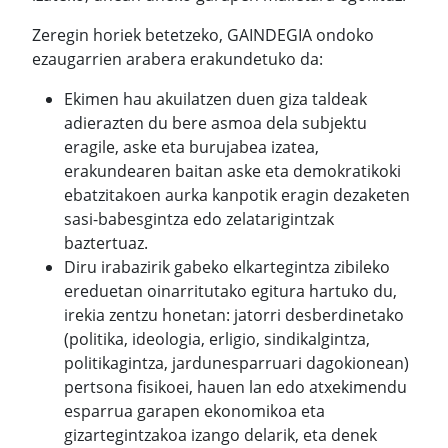
Zeregin horiek betetzeko, GAINDEGIA ondoko
ezaugarrien arabera erakundetuko da:
Ekimen hau akuilatzen duen giza taldeak
adierazten du bere asmoa dela subjektu
eragile, aske eta burujabea izatea,
erakundearen baitan aske eta demokratikoki
ebatzitakoen aurka kanpotik eragin dezaketen
sasi-babesgintza edo zelatarigintzak
baztertuaz.
Diru irabazirik gabeko elkartegintza zibileko
ereduetan oinarritutako egitura hartuko du,
irekia zentzu honetan: jatorri desberdinetako
(politika, ideologia, erligio, sindikalgintza,
politikagintza, jardunesparruari dagokionean)
pertsona fisikoei, hauen lan edo atxekimendu
esparrua garapen ekonomikoa eta
gizartegintzakoa izango delarik, eta denek