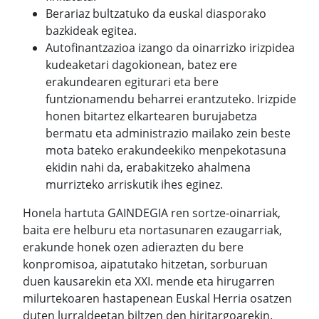
Berariaz bultzatuko da euskal diasporako
bazkideak egitea.
Autofinantzazioa izango da oinarrizko irizpidea
kudeaketari dagokionean, batez ere
erakundearen egiturari eta bere
funtzionamendu beharrei erantzuteko. Irizpide
honen bitartez elkartearen burujabetza
bermatu eta administrazio mailako zein beste
mota bateko erakundeekiko menpekotasuna
ekidin nahi da, erabakitzeko ahalmena
murrizteko arriskutik ihes eginez.
Honela hartuta GAINDEGIA ren sortze-oinarriak,
baita ere helburu eta nortasunaren ezaugarriak,
erakunde honek ozen adierazten du bere
konpromisoa, aipatutako hitzetan, sorburuan
duen kausarekin eta XXI. mende eta hirugarren
milurtekoaren hastapenean Euskal Herria osatzen
duten lurraldeetan biltzen den hiritargoarekin.