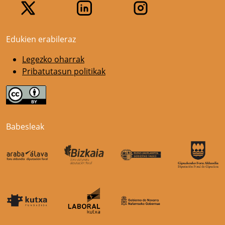
Edukien erabileraz
Legezko oharrak
Pribatutasun politikak
Babesleak