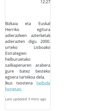
12:27
Bizkaia eta Euskal
Herriko egitura
adierazleen azterketak
adierazten digu 2000.
urteko Lisboako
Estrategien
helburuetako
sailkapenaren arabera
gure batez besteko
egoera tartekoa dela.
Ikus txostena
helbide
honetan.
Last updated 3 mins ago