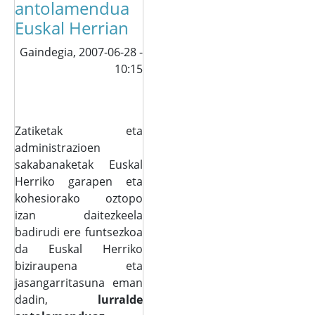
antolamendua
Euskal Herrian
Gaindegia,
2007-06-28 -
10:15
Zatiketak eta
administrazioen
sakabanaketak Euskal
Herriko garapen eta
kohesiorako oztopo
izan daitezkeela
badirudi ere funtsezkoa
da Euskal Herriko
biziraupena eta
jasangarritasuna eman
dadin,
lurralde