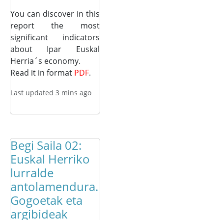
You can discover in this
report the most
significant indicators
about Ipar Euskal
Herria´s economy.
Read it in format
PDF
.
Last updated 3 mins ago
Begi Saila 02:
Euskal Herriko
lurralde
antolamendura.
Gogoetak eta
argibideak