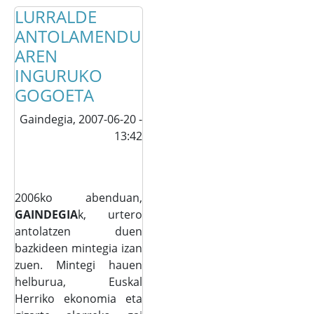
LURRALDE
ANTOLAMENDU
AREN
INGURUKO
GOGOETA
Gaindegia,
2007-06-20 -
13:42
2006ko abenduan,
GAINDEGIA
k, urtero
antolatzen duen
bazkideen mintegia izan
zuen. Mintegi hauen
helburua, Euskal
Herriko ekonomia eta