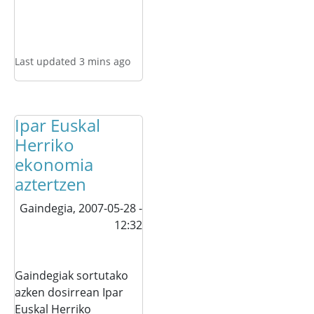
Last updated 3 mins ago
Ipar Euskal
Herriko
ekonomia
aztertzen
Gaindegia,
2007-05-28 -
12:32
Gaindegiak sortutako
azken dosirrean Ipar
Euskal Herriko