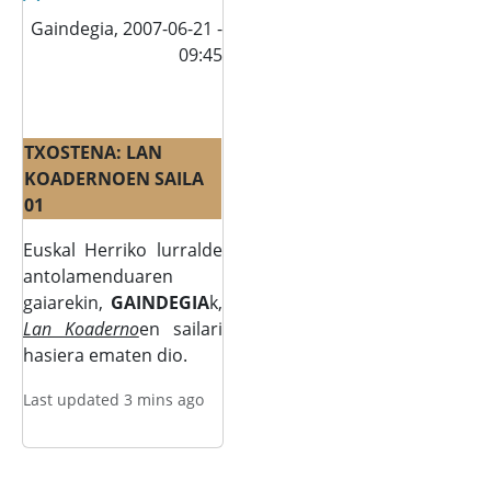
Gaindegia,
2007-06-21 -
09:45
TXOSTENA: LAN
KOADERNOEN SAILA
01
Euskal Herriko lurralde
antolamenduaren
gaiarekin,
GAINDEGIA
k,
Lan Koaderno
en sailari
hasiera ematen dio.
Last updated 3 mins ago