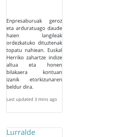
Enpresaburuak geroz
eta arduratuago daude
haien langileak
ordezkatuko dituztenak
topatu nahiean. Euskal
Herriko zahartze indize
altua eta honen
bilakaera kontuan
izanik etorkizunaren
beldur dira.
Last updated 3 mins ago
Lurralde