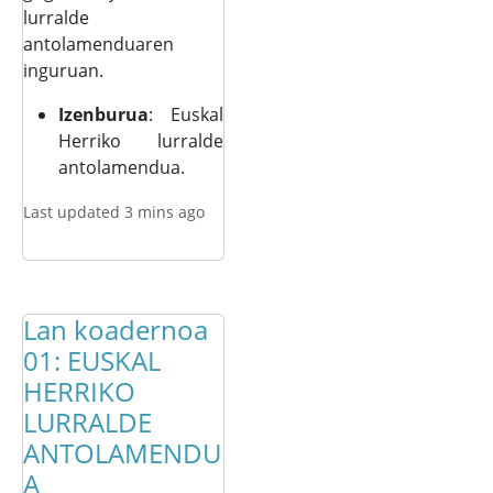
lurralde
antolamenduaren
inguruan.
Izenburua
: Euskal
Herriko lurralde
antolamendua.
Last updated 3 mins ago
Lan koadernoa
01: EUSKAL
HERRIKO
LURRALDE
ANTOLAMENDU
A