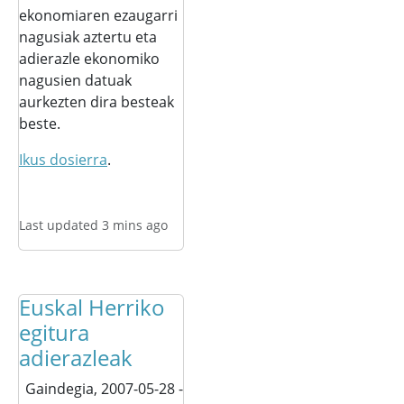
ekonomiaren ezaugarri
nagusiak aztertu eta
adierazle ekonomiko
nagusien datuak
aurkezten dira besteak
beste.
Ikus dosierra
.
Last updated 3 mins ago
Euskal Herriko
egitura
adierazleak
Gaindegia,
2007-05-28 -