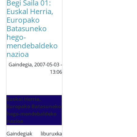
Begi Saila 01:
Euskal Herria,
Europako
Batasuneko
hego-
mendebaldeko
nazioa
Gaindegia,
2007-05-03 -
13:06
Euskal Herria,
Europako Batasuneko
hego-mendebaldeko
nazioa
Gaindegiak liburuxka