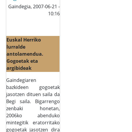
Gaindegia,
2007-06-21 -
10:16
Euskal Herriko
lurralde
antolamendua.
Gogoetak eta
argibideak
Gaindegiaren
bazkideen gogoetak
jasotzen dituen saila da
Begi saila. Bigarrengo
zenbaki honetan,
2006ko abenduko
mintegitik eratorritako
gogoetak jasotzen dira