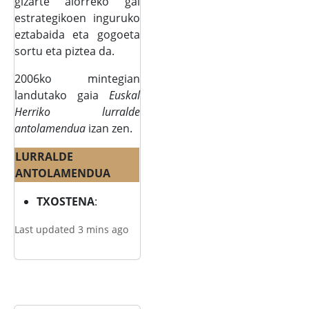
gizarte alorreko gai
estrategikoen inguruko
eztabaida eta gogoeta
sortu eta piztea da.
2006ko mintegian
landutako gaia
Euskal
Herriko lurralde
antolamendua
izan zen.
LURRALDE
ANTOLAMENDUA
TXOSTENA
:
Last updated 3 mins ago