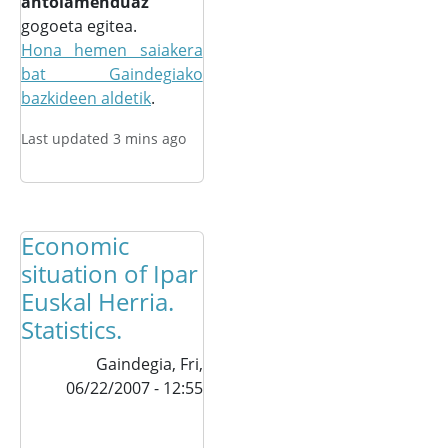
antolamenduaz
gogoeta egitea.
Hona hemen saiakera
bat Gaindegiako
bazkideen aldetik
.
Last updated 3 mins ago
Economic
situation of Ipar
Euskal Herria.
Statistics.
Gaindegia,
Fri,
06/22/2007 - 12:55