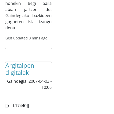
honekin Begi Saila
abian jartzen du,
Gaindegiako bazkideen
gogoeten isla izango
dena.
Last updated 3 mins ago
Argitalpen
digitalak
Gaindegia,
2007-04-03 -
10:06
[[nid:17440]]