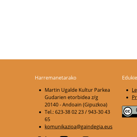
Harremanetarako
Edukie
Martin Ugalde Kultur Parkea
Le
Gudarien etorbidea z/g
Pr
20140 - Andoain (Gipuzkoa)
Tel.: 623-38 02 23 / 943-30 43
65
komunikazioa@gaindegia.eus