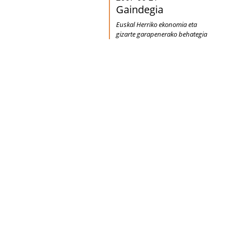
Gaindegia
Euskal Herriko ekonomia eta
gizarte garapenerako behategia