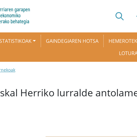
STATISTIKOAK
GAINDEGIAREN HOTSA
HEMEROTE
LOTUR
rnekoak
Euskal Herriko lurralde antola