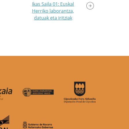
Ikas Saila 01: Euskal
Herriko laborantza,
datuak eta iritziak