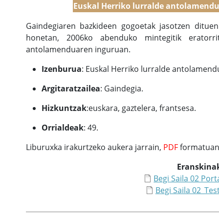
Euskal Herriko lurralde antolamendu
Gaindegiaren bazkideen gogoetak jasotzen dituen 
honetan, 2006ko abenduko mintegitik eratorri
antolamenduaren inguruan.
Izenburua
: Euskal Herriko lurralde antolamend
Argitaratzailea
: Gaindegia.
Hizkuntzak
:euskara, gaztelera, frantsesa.
Orrialdeak
: 49.
Liburuxka irakurtzeko aukera jarrain,
PDF
formatuan
Eranskina
Begi Saila 02 Por
Begi Saila 02_Tes