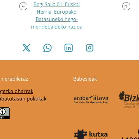
Begi Saila 01: Euskal
Herria, Europako
Batasuneko hego-
mendebaldeko nazioa
n erabileraz
Babesleak
gezko oharrak
ibatutasun politikak