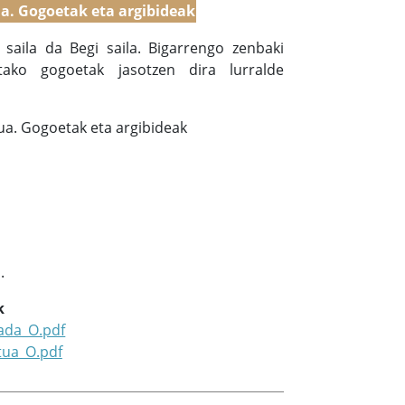
a. Gogoetak eta argibideak
saila da Begi saila. Bigarrengo zenbaki
tako gogoetak jasotzen dira lurralde
ua. Gogoetak eta argibideak
.
k
tada_O.pdf
tua_O.pdf