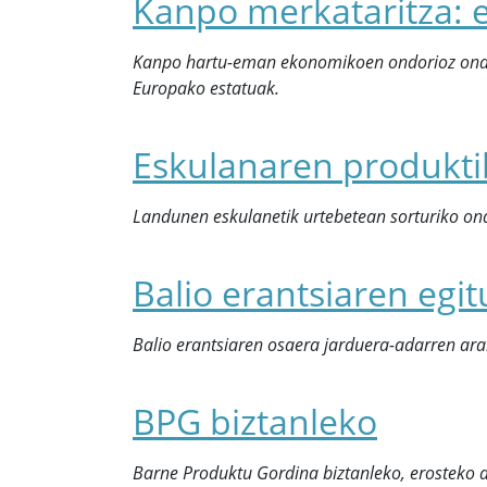
Kanpo merkataritza: e
Kanpo hartu-eman ekonomikoen ondorioz ondas
Europako estatuak.
Eskulanaren produkti
Landunen eskulanetik urtebetean sorturiko on
Balio erantsiaren egi
Balio erantsiaren osaera jarduera-adarren arab
BPG biztanleko
Barne Produktu Gordina biztanleko, erosteko 