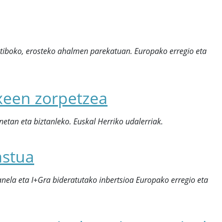
ktiboko, erosteko ahalmen parekatuan. Europako erregio eta
xeen zorpetzea
netan eta biztanleko.
Euskal Herriko udalerriak.
astua
nela eta I+Gra bideratutako inbertsioa Europako erregio eta