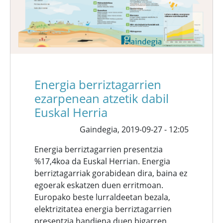
Energia berriztagarrien
ezarpenean atzetik dabil
Euskal Herria
Gaindegia,
2019-09-27 - 12:05
Energia berriztagarrien presentzia
%17,4koa da Euskal Herrian. Energia
berriztagarriak gorabidean dira, baina ez
egoerak eskatzen duen erritmoan.
Europako beste lurraldeetan bezala,
elektrizitatea energia berriztagarrien
presentzia handiena duen bigarren