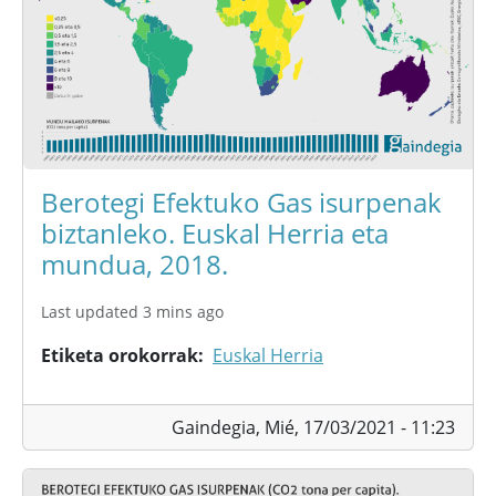
Berotegi Efektuko Gas isurpenak
biztanleko. Euskal Herria eta
mundua, 2018.
Last updated 3 mins ago
Etiketa orokorrak
Euskal Herria
Gaindegia,
Mié, 17/03/2021 - 11:23