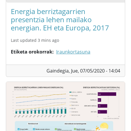
Energia berriztagarrien
presentzia lehen mailako
energian. EH eta Europa, 2017
Last updated 3 mins ago
Etiketa orokorrak
Iraunkortasuna
Gaindegia,
Jue, 07/05/2020 - 14:04