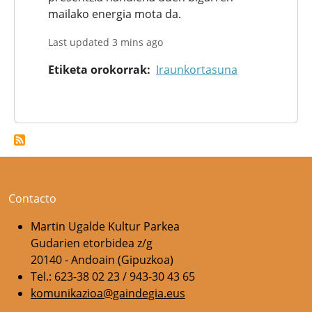
mailako energia mota da.
Last updated 3 mins ago
Etiketa orokorrak
Iraunkortasuna
Contacto
Martin Ugalde Kultur Parkea
Gudarien etorbidea z/g
20140 - Andoain (Gipuzkoa)
Tel.: 623-38 02 23 / 943-30 43 65
komunikazioa@gaindegia.eus