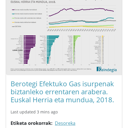
Berotegi Efektuko Gas isurpenak
biztanleko errentaren arabera.
Euskal Herria eta mundua, 2018.
Last updated 3 mins ago
Etiketa orokorrak
Desoreka