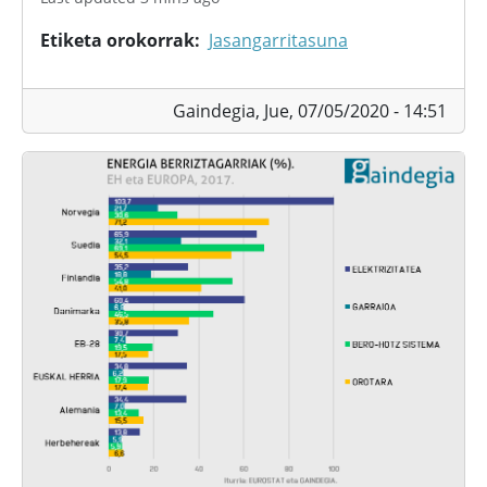
Etiketa orokorrak
Jasangarritasuna
Gaindegia,
Jue, 07/05/2020 - 14:51