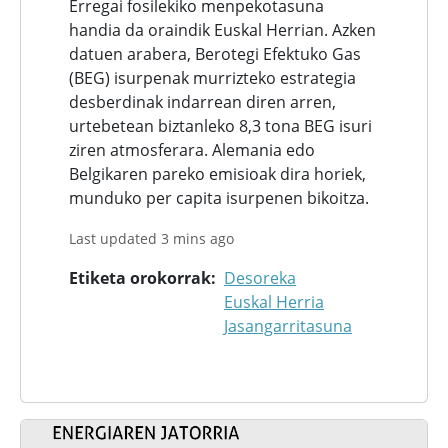
Erregai fosilekiko menpekotasuna
handia da oraindik Euskal Herrian. Azken
datuen arabera, Berotegi Efektuko Gas
(BEG) isurpenak murrizteko estrategia
desberdinak indarrean diren arren,
urtebetean biztanleko 8,3 tona BEG isuri
ziren atmosferara. Alemania edo
Belgikaren pareko emisioak dira horiek,
munduko per capita isurpenen bikoitza.
Last updated 3 mins ago
Etiketa orokorrak
Desoreka
Euskal Herria
Jasangarritasuna