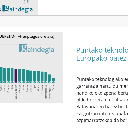
Puntako teknol
Europako batez b
Puntako teknologiako e
garrantzia hartu du merk
handiko ekoizpena berta
bide horretan urratsak 
Batasunaren batez beste
Ezagutzan intentsiboak 
azpimarratzekoa da bere