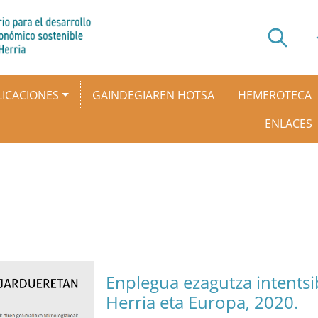
ICACIONES
GAINDEGIAREN HOTSA
HEMEROTECA
ENLACES
Enplegua ezagutza intentsi
Herria eta Europa, 2020.