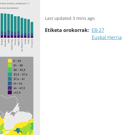
Last updated 3 mins ago
Etiketa orokorrak
EB-27
Euskal Herria