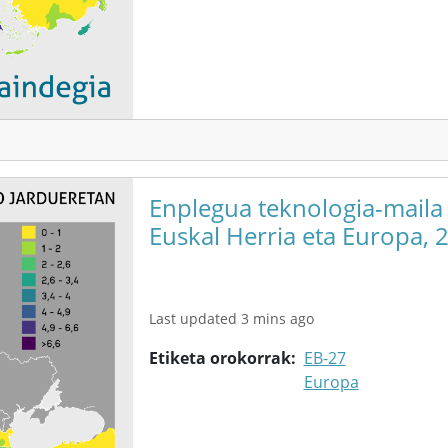
Enplegua teknologia-maila
Euskal Herria eta Europa, 
Last updated 3 mins ago
Etiketa orokorrak
EB-27
Europa