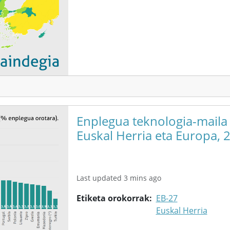
Enplegua teknologia-maila
Euskal Herria eta Europa, 
Last updated 3 mins ago
Etiketa orokorrak
EB-27
Euskal Herria