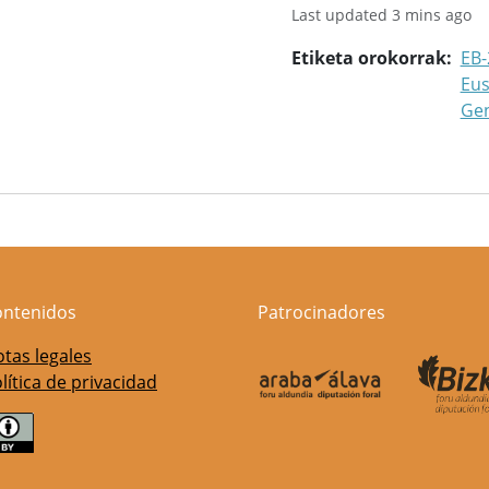
Last updated 3 mins ago
Etiketa orokorrak
EB-
Eus
Ge
ontenidos
Patrocinadores
tas legales
lítica de privacidad