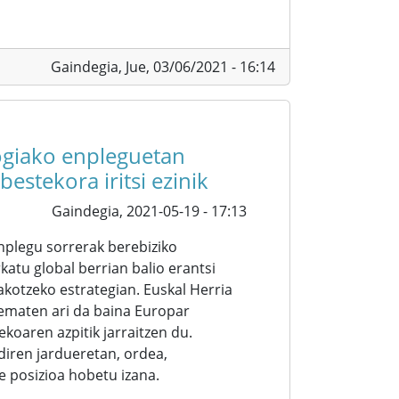
Gaindegia,
Jue, 03/06/2021 - 16:14
ogiako enpleguetan
estekora iritsi ezinik
Gaindegia,
2021-05-19 - 17:13
nplegu sorrerak berebiziko
atu global berrian balio erantsi
kotzeko estrategian. Euskal Herria
ematen ari da baina Europar
koaren azpitik jarraitzen du.
diren jardueretan, ordea,
 posizioa hobetu izana.