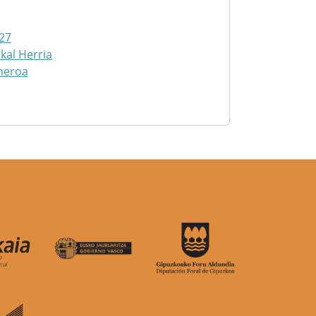
27
kal Herria
neroa