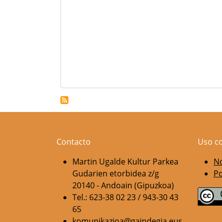
Contacto
Uso c
Martin Ugalde Kultur Parkea
No
Gudarien etorbidea z/g
Po
20140 - Andoain (Gipuzkoa)
Tel.: 623-38 02 23 / 943-30 43
65
komunikazioa@gaindegia.eus