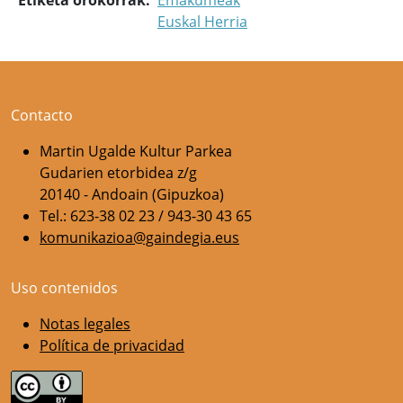
Etiketa orokorrak
Emakumeak
Euskal Herria
Contacto
Martin Ugalde Kultur Parkea
Gudarien etorbidea z/g
20140 - Andoain (Gipuzkoa)
Tel.: 623-38 02 23 / 943-30 43 65
komunikazioa@gaindegia.eus
Uso contenidos
Notas legales
Política de privacidad