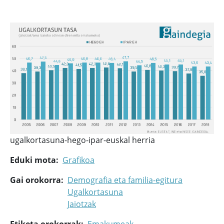
ugalkortasuna-hego-ipar-euskal herria
Eduki mota
Grafikoa
Gai orokorra
Demografia eta familia-egitura
Ugalkortasuna
Jaiotzak