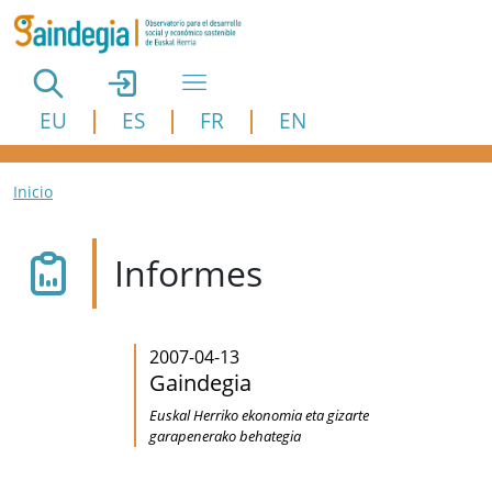
Pasar al contenido principal
EU
ES
FR
EN
Ruta de navegación
Inicio
Informes
2007-04-13
Gaindegia
Euskal Herriko ekonomia eta gizarte
garapenerako behategia