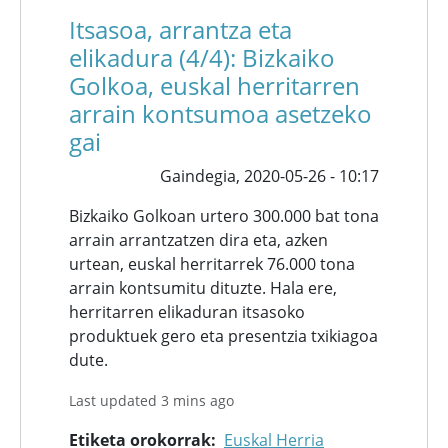
Itsasoa, arrantza eta
elikadura (4/4): Bizkaiko
Golkoa, euskal herritarren
arrain kontsumoa asetzeko
gai
Gaindegia,
2020-05-26 - 10:17
Bizkaiko Golkoan urtero 300.000 bat tona
arrain arrantzatzen dira eta, azken
urtean, euskal herritarrek 76.000 tona
arrain kontsumitu dituzte. Hala ere,
herritarren elikaduran itsasoko
produktuek gero eta presentzia txikiagoa
dute.
Last updated 3 mins ago
Etiketa orokorrak
Euskal Herria