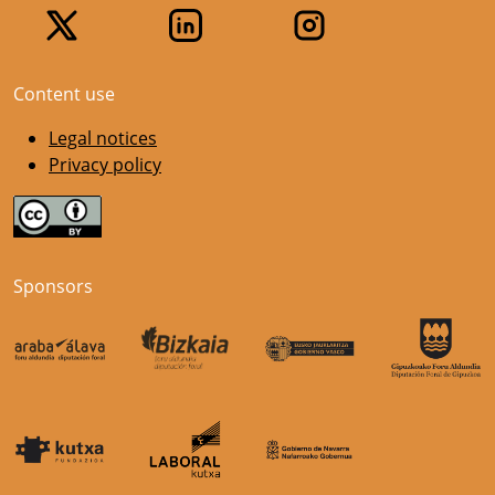
Content use
Legal notices
Privacy policy
Sponsors