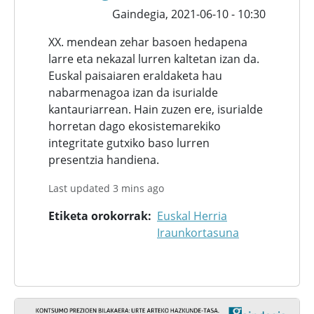
Gaindegia,
2021-06-10 - 10:30
XX. mendean zehar basoen hedapena
larre eta nekazal lurren kaltetan izan da.
Euskal paisaiaren eraldaketa hau
nabarmenagoa izan da isurialde
kantauriarrean. Hain zuzen ere, isurialde
horretan dago ekosistemarekiko
integritate gutxiko baso lurren
presentzia handiena.
Last updated 3 mins ago
Etiketa orokorrak
Euskal Herria
Iraunkortasuna