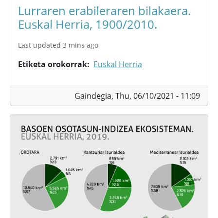
Lurraren erabileraren bilakaera.
Euskal Herria, 1900/2010.
Last updated 3 mins ago
Etiketa orokorrak
Euskal Herria
Gaindegia,
Thu, 06/10/2021 - 11:09