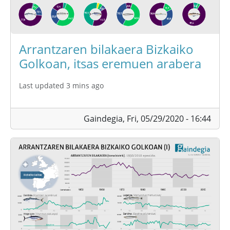
Arrantzaren bilakaera Bizkaiko
Golkoan, itsas eremuen arabera
Last updated 3 mins ago
Gaindegia,
Fri, 05/29/2020 - 16:44