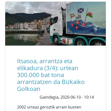
Itsasoa, arrantza eta
elikadura (3/4): urtean
300.000 bat tona
arrantzatzen da Bizkaiko
Golkoan
Gaindegia,
2020-06-10 - 10:14
2002 urteaz geroztik arrain kuoten