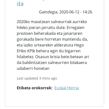
da
Gaindegia,
2020-06-12 - 14:26
2020ko maiatzean salneurriak aurreko
hileko joeran jarraitu dute. Erregaien
prezioen beherakada eta janariaren
gorakada bere horretan mantendu da,
eta iazko urtearekin alderatuta Hego
EHko KPIk behera egin du bigarren
hilabetez. Osasun krisia bete-betean ari
da baldintzatzen salneurrien bilakaera
udaberri honetan
Last updated 3 mins ago
Etiketa orokorrak
Euskal Herria