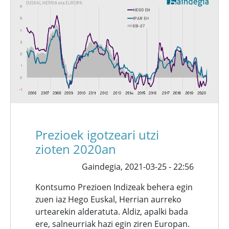
Prezioek igotzeari utzi
zioten 2020an
Gaindegia,
2021-03-25 - 22:56
Kontsumo Prezioen Indizeak behera egin
zuen iaz Hego Euskal, Herrian aurreko
urtearekin alderatuta. Aldiz, apalki bada
ere, salneurriak hazi egin ziren Europan.