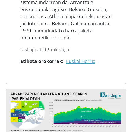
sistema indarrean da. Arrantzale
euskaldunak nagusiki Bizkaiko Golkoan,
Indikoan eta Atlantiko iparraldeko uretan
jarduten dira. Bizkaiko Golkoan arrantza
1970. hamarkadako harrapaketa
bolumenetik urrun da.
Last updated 3 mins ago
Etiketa orokorrak
Euskal Herria