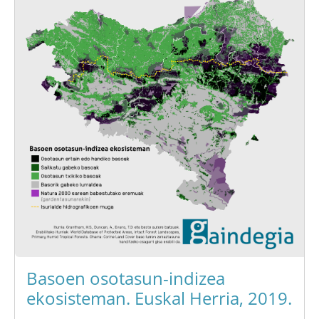
Basoen osotasun-indizea
ekosisteman. Euskal Herria, 2019.