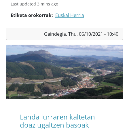
Last updated 3 mins ago
Etiketa orokorrak
Euskal Herria
Gaindegia,
Thu, 06/10/2021 - 10:40
Landa lurraren kaltetan
doaz ugaltzen basoak