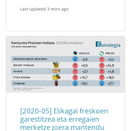
Last updated 3 mins ago
[2020-05] Elikagai freskoen
garestitzea eta erregaien
merketze joera mantendu