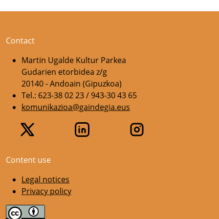
Contact
Martin Ugalde Kultur Parkea
Gudarien etorbidea z/g
20140 - Andoain (Gipuzkoa)
Tel.: 623-38 02 23 / 943-30 43 65
komunikazioa@gaindegia.eus
Content use
Legal notices
Privacy policy