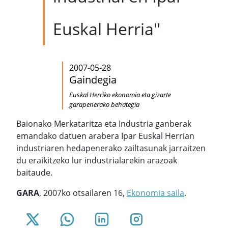
Euskal Herria"
2007-05-28
Gaindegia
Euskal Herriko ekonomia eta gizarte
garapenerako behategia
Baionako Merkataritza eta Industria ganberak
emandako datuen arabera Ipar Euskal Herrian
industriaren hedapenerako zailtasunak jarraitzen
du eraikitzeko lur industrialarekin arazoak
baitaude.
GARA
, 2007ko otsailaren 16,
Ekonomia saila
.