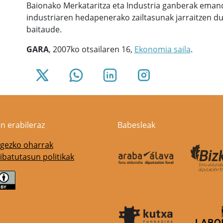
Baionako Merkataritza eta Industria ganberak eman
industriaren hedapenerako zailtasunak jarraitzen du 
baitaude.
GARA
, 2007ko otsailaren 16,
Ekonomia saila
.
n erabileraz
Babesleak
gezko oharrak
ibatutasun politikak