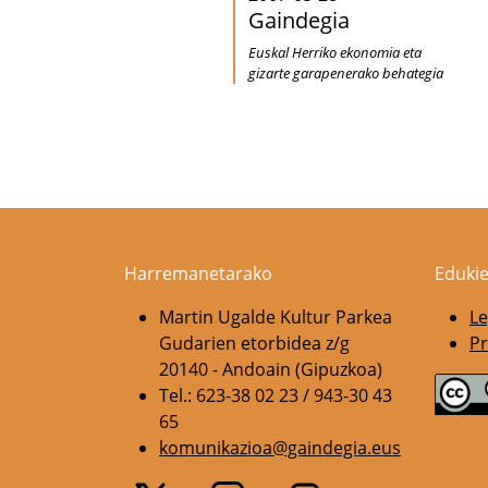
Gaindegia
Euskal Herriko ekonomia eta
gizarte garapenerako behategia
Harremanetarako
Edukie
Martin Ugalde Kultur Parkea
Le
Gudarien etorbidea z/g
Pr
20140 - Andoain (Gipuzkoa)
Tel.: 623-38 02 23 / 943-30 43
65
komunikazioa@gaindegia.eus