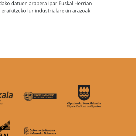
dako datuen arabera Ipar Euskal Herrian
eraikitzeko lur industrialarekin arazoak