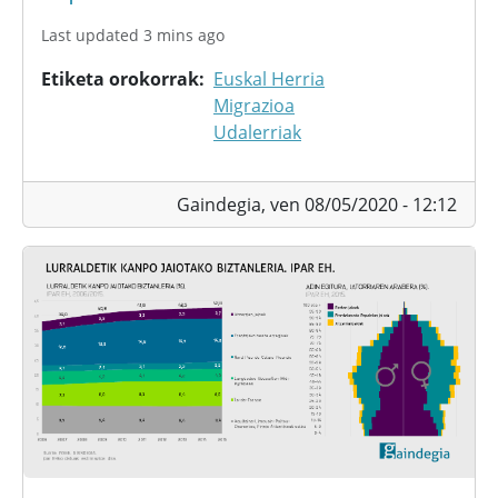
Last updated 3 mins ago
Etiketa orokorrak
Euskal Herria
Migrazioa
Udalerriak
Gaindegia,
ven 08/05/2020 - 12:12