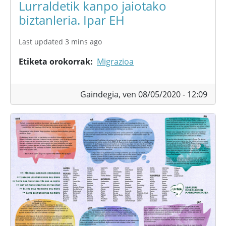
Lurraldetik kanpo jaiotako
biztanleria. Ipar EH
Last updated 3 mins ago
Etiketa orokorrak
Migrazioa
Gaindegia,
ven 08/05/2020 - 12:09