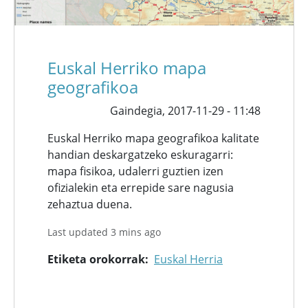
Euskal Herriko mapa
geografikoa
Gaindegia,
2017-11-29 - 11:48
Euskal Herriko mapa geografikoa kalitate
handian deskargatzeko eskuragarri:
mapa fisikoa, udalerri guztien izen
ofizialekin eta errepide sare nagusia
zehaztua duena.
Last updated 3 mins ago
Etiketa orokorrak
Euskal Herria