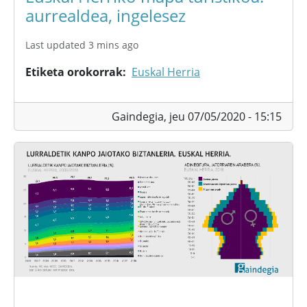
aurrealdea, ingelesez
Last updated 3 mins ago
Etiketa orokorrak
Euskal Herria
Gaindegia,
jeu 07/05/2020 - 15:15