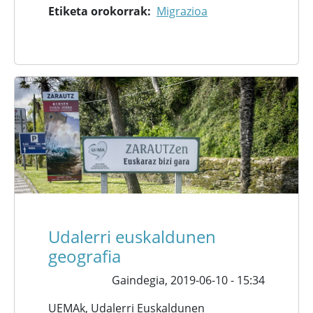
Etiketa orokorrak
Migrazioa
Udalerri euskaldunen
geografia
Gaindegia,
2019-06-10 - 15:34
UEMAk, Udalerri Euskaldunen