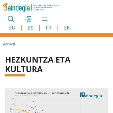
Aller au contenu principal
EU
ES
FR
EN
Fil d'Ariane
Accueil
HEZKUNTZA ETA
KULTURA