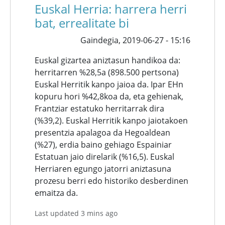
Euskal Herria: harrera herri
bat, errealitate bi
Gaindegia,
2019-06-27 - 15:16
Euskal gizartea aniztasun handikoa da:
herritarren %28,5a (898.500 pertsona)
Euskal Herritik kanpo jaioa da. Ipar EHn
kopuru hori %42,8koa da, eta gehienak,
Frantziar estatuko herritarrak dira
(%39,2). Euskal Herritik kanpo jaiotakoen
presentzia apalagoa da Hegoaldean
(%27), erdia baino gehiago Espainiar
Estatuan jaio direlarik (%16,5). Euskal
Herriaren egungo jatorri aniztasuna
prozesu berri edo historiko desberdinen
emaitza da.
Last updated 3 mins ago