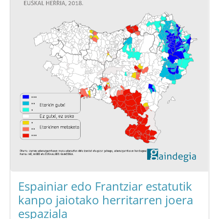
Espainiar edo Frantziar estatutik
kanpo jaiotako herritarren joera
espaziala