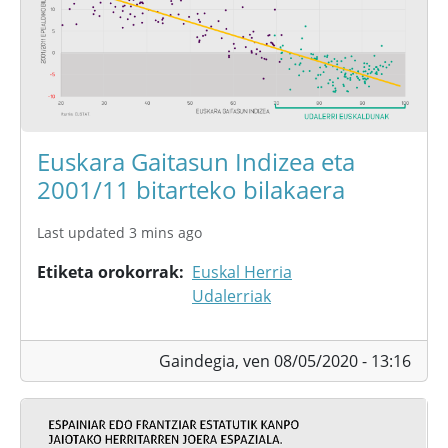
Euskara Gaitasun Indizea eta
2001/11 bitarteko bilakaera
Last updated 3 mins ago
Etiketa orokorrak
Euskal Herria
Udalerriak
Gaindegia,
ven 08/05/2020 - 13:16