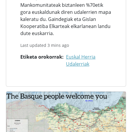
Mankomunitateak biztanleen %70etik
gora euskaldunak diren udalerrien mapa
kaleratu du. Gaindegiak eta Gislan
Kooperatiba Elkarteak elkarlanean landu
dute euskarria.
Last updated 3 mins ago
Etiketa orokorrak
Euskal Herria
Udalerriak