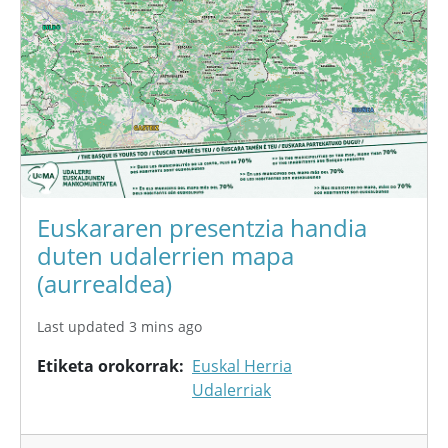
Euskararen presentzia handia
duten udalerrien mapa
(aurrealdea)
Last updated 3 mins ago
Etiketa orokorrak
Euskal Herria
Udalerriak