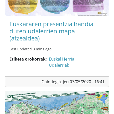
Euskararen presentzia handia
duten udalerrien mapa
(atzealdea)
Last updated 3 mins ago
Etiketa orokorrak
Euskal Herria
Udalerriak
Gaindegia,
jeu 07/05/2020 - 16:41