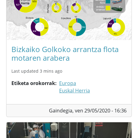
Bizkaiko Golkoko arrantza flota
motaren arabera
Last updated 3 mins ago
Etiketa orokorrak
Europa
Euskal Herria
Gaindegia,
ven 29/05/2020 - 16:36