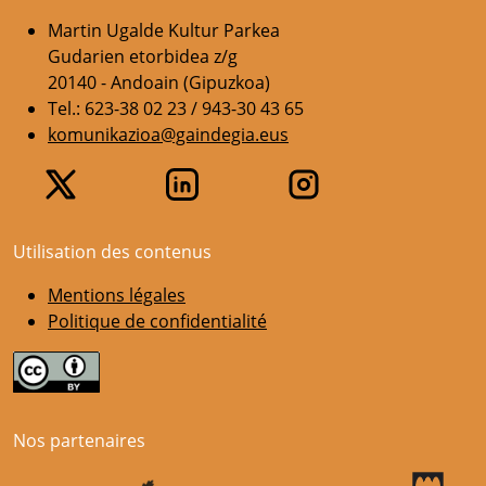
Martin Ugalde Kultur Parkea
Gudarien etorbidea z/g
20140 - Andoain (Gipuzkoa)
Tel.: 623-38 02 23 / 943-30 43 65
komunikazioa@gaindegia.eus
Utilisation des contenus
Mentions légales
Politique de confidentialité
Nos partenaires