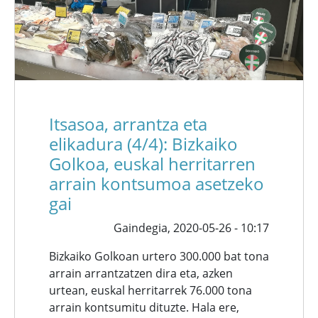
Itsasoa, arrantza eta
elikadura (4/4): Bizkaiko
Golkoa, euskal herritarren
arrain kontsumoa asetzeko
gai
Gaindegia,
2020-05-26 - 10:17
Bizkaiko Golkoan urtero 300.000 bat tona
arrain arrantzatzen dira eta, azken
urtean, euskal herritarrek 76.000 tona
arrain kontsumitu dituzte. Hala ere,