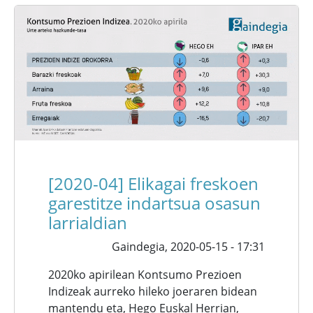
[2020-04] Elikagai freskoen
garestitze indartsua osasun
larrialdian
Gaindegia,
2020-05-15 - 17:31
2020ko apirilean Kontsumo Prezioen
Indizeak aurreko hileko joeraren bidean
mantendu eta, Hego Euskal Herrian,