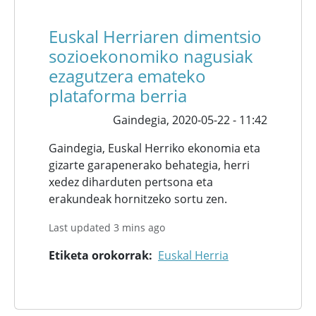
Euskal Herriaren dimentsio
sozioekonomiko nagusiak
ezagutzera emateko
plataforma berria
Gaindegia,
2020-05-22 - 11:42
Gaindegia, Euskal Herriko ekonomia eta
gizarte garapenerako behategia, herri
xedez diharduten pertsona eta
erakundeak hornitzeko sortu zen.
Last updated 3 mins ago
Etiketa orokorrak
Euskal Herria