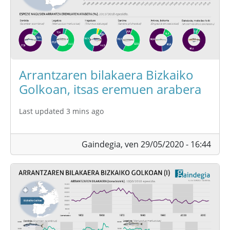
Arrantzaren bilakaera Bizkaiko
Golkoan, itsas eremuen arabera
Last updated 3 mins ago
Gaindegia,
ven 29/05/2020 - 16:44