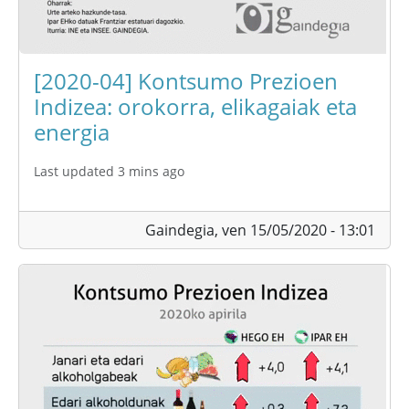
[2020-04] Kontsumo Prezioen
Indizea: orokorra, elikagaiak eta
energia
Last updated 3 mins ago
Gaindegia,
ven 15/05/2020 - 13:01