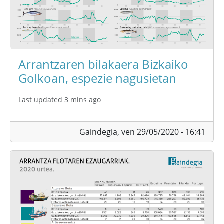
Arrantzaren bilakaera Bizkaiko
Golkoan, espezie nagusietan
Last updated 3 mins ago
Gaindegia,
ven 29/05/2020 - 16:41