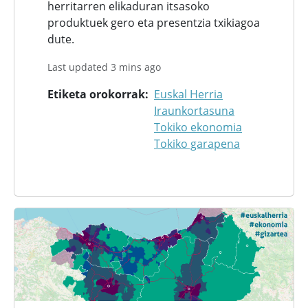
herritarren elikaduran itsasoko
produktuek gero eta presentzia txikiagoa
dute.
Last updated 3 mins ago
Etiketa orokorrak
Euskal Herria
Iraunkortasuna
Tokiko ekonomia
Tokiko garapena