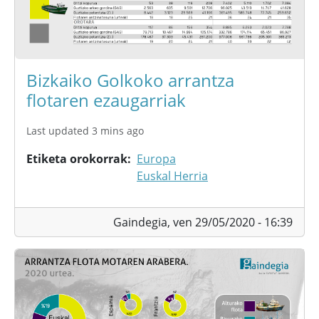
Bizkaiko Golkoko arrantza
flotaren ezaugarriak
Last updated 3 mins ago
Etiketa orokorrak
Europa
Euskal Herria
Gaindegia,
ven 29/05/2020 - 16:39