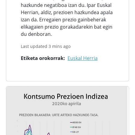
hazkunde negatiboa izan du. Ipar Euskal
Herrian, aldiz, prezioen hazkundea apala
izan da. Erregaien prezio gainbeherak
elikagaien prezio gorakadarekin bat egin
du denboran.
Last updated 3 mins ago
Etiketa orokorrak
Euskal Herria