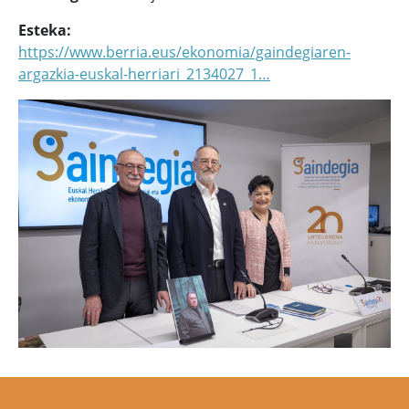
Esteka
https://www.berria.eus/ekonomia/gaindegiaren-
argazkia-euskal-herriari_2134027_1…