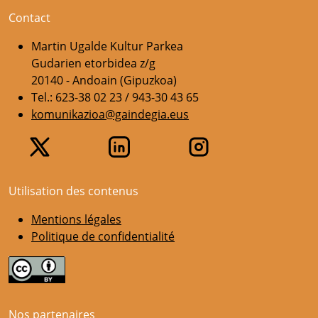
Contact
Martin Ugalde Kultur Parkea
Gudarien etorbidea z/g
20140 - Andoain (Gipuzkoa)
Tel.: 623-38 02 23 / 943-30 43 65
komunikazioa@gaindegia.eus
Utilisation des contenus
Mentions légales
Politique de confidentialité
Nos partenaires