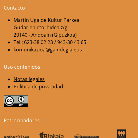
Contacto
Martin Ugalde Kultur Parkea
Gudarien etorbidea z/g
20140 - Andoain (Gipuzkoa)
Tel.: 623-38 02 23 / 943-30 43 65
komunikazioa@gaindegia.eus
Uso contenidos
Notas legales
Política de privacidad
Patrocinadores