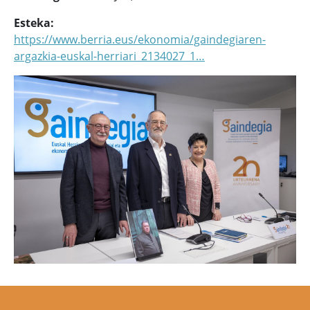
Esteka
https://www.berria.eus/ekonomia/gaindegiaren-
argazkia-euskal-herriari_2134027_1…