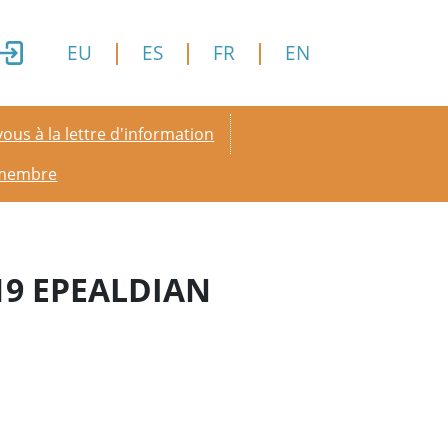
EU
ES
FR
EN
y menu
ous à la lettre d'information
 membre
19 EPEALDIAN