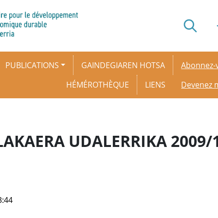
Secondar
PUBLICATIONS
GAINDEGIAREN HOTSA
Abonnez-v
HÉMÉROTHÈQUE
LIENS
Devenez
LAKAERA UDALERRIKA 2009/
3:44