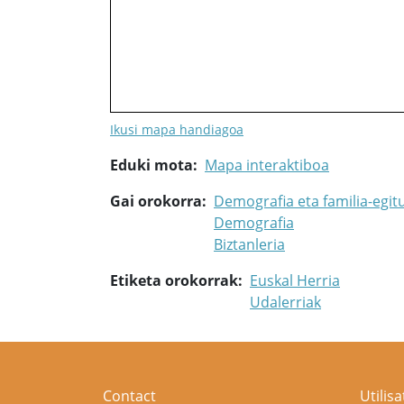
Ikusi mapa handiagoa
Eduki mota
Mapa interaktiboa
Gai orokorra
Demografia eta familia-egit
Demografia
Biztanleria
Etiketa orokorrak
Euskal Herria
Udalerriak
Contact
Utilis