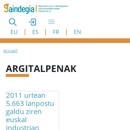
Aller au contenu principal
EU
ES
FR
EN
Fil d'Ariane
Accueil
ARGITALPENAK
2011 urtean
5.663 lanpostu
galdu ziren
euskal
industrian