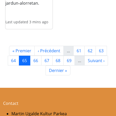
jardun-alorretan.
Last updated 3 mins ago
Pagination
Première page
Page précédente
Page
Page
Page
« Premier
‹ Précédent
…
61
62
63
Page
Page courante
Page
Page
Page
Page
Page suivante
64
65
66
67
68
69
…
Suivant ›
Dernière page
Dernier »
Contact
Martin Ugalde Kultur Parkea