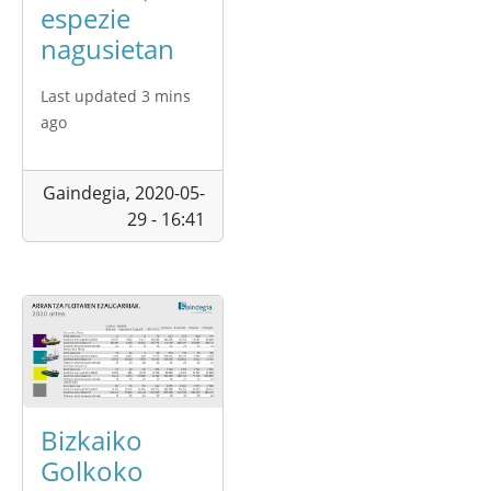
espezie
nagusietan
Last updated 3 mins
ago
Gaindegia,
2020-05-
29 - 16:41
Bizkaiko
Golkoko