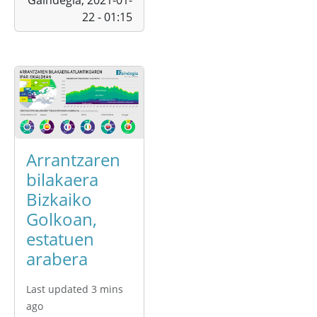
Gaindegia,
2021-01-
22 - 01:15
Arrantzaren
bilakaera
Bizkaiko
Golkoan,
estatuen
arabera
Last updated 3 mins
ago