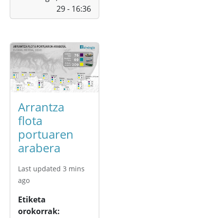
29 - 16:36
Arrantza
flota
portuaren
arabera
Last updated 3 mins
ago
Etiketa
orokorrak