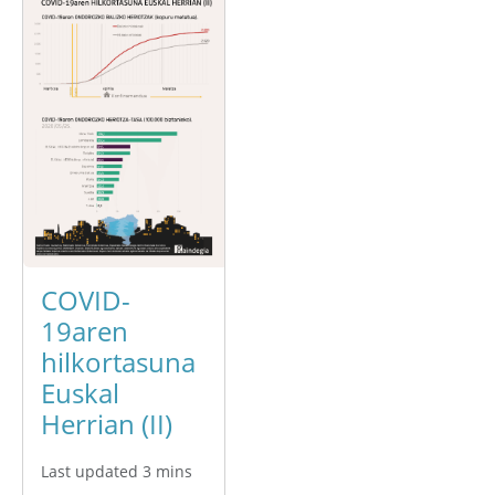
COVID-
19aren
hilkortasuna
Euskal
Herrian (II)
Last updated 3 mins