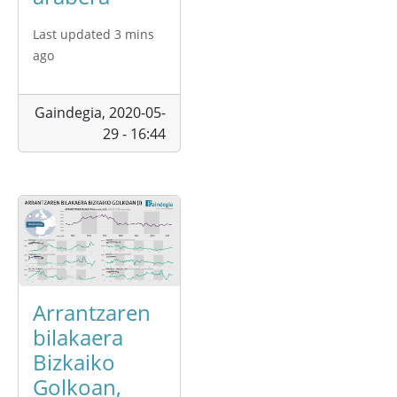
Last updated 3 mins
ago
Gaindegia,
2020-05-
29 - 16:44
Arrantzaren
bilakaera
Bizkaiko
Golkoan,