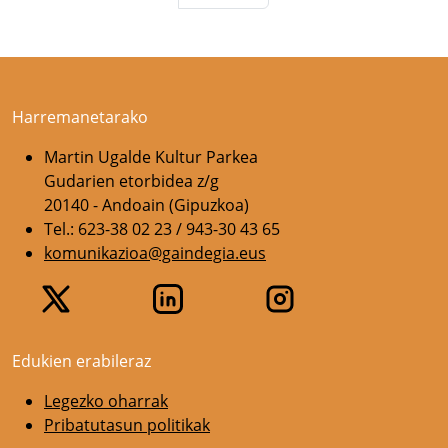
Harremanetarako
Martin Ugalde Kultur Parkea
Gudarien etorbidea z/g
20140 - Andoain (Gipuzkoa)
Tel.: 623-38 02 23 / 943-30 43 65
komunikazioa@gaindegia.eus
Edukien erabileraz
Legezko oharrak
Pribatutasun politikak