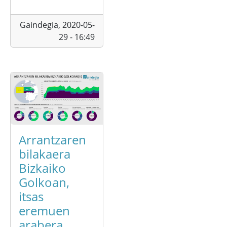
Gaindegia,
2020-05-
29 - 16:49
Arrantzaren
bilakaera
Bizkaiko
Golkoan,
itsas
eremuen
arabera