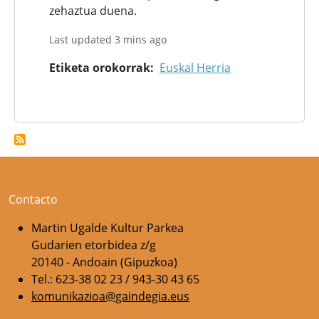
zehaztua duena.
Last updated 3 mins ago
Etiketa orokorrak
Euskal Herria
Contacto
Martin Ugalde Kultur Parkea
Gudarien etorbidea z/g
20140 - Andoain (Gipuzkoa)
Tel.: 623-38 02 23 / 943-30 43 65
komunikazioa@gaindegia.eus