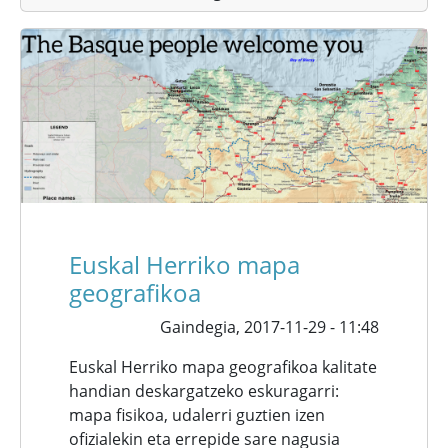
Euskal Herriko mapa
geografikoa
Gaindegia,
2017-11-29 - 11:48
Euskal Herriko mapa geografikoa kalitate
handian deskargatzeko eskuragarri:
mapa fisikoa, udalerri guztien izen
ofizialekin eta errepide sare nagusia