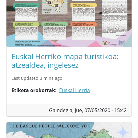
Euskal Herriko mapa turistikoa:
atzealdea, ingelesez
Last updated 3 mins ago
Etiketa orokorrak
Euskal Herria
Gaindegia,
Jue, 07/05/2020 - 15:42