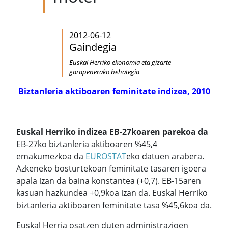
2012-06-12
Gaindegia
Euskal Herriko ekonomia eta gizarte
garapenerako behategia
Biztanleria aktiboaren feminitate indizea, 2010
Euskal Herriko indizea EB-27koaren parekoa da
EB-27ko biztanleria aktiboaren %45,4
emakumezkoa da
EUROSTAT
eko datuen arabera.
Azkeneko bosturtekoan feminitate tasaren igoera
apala izan da baina konstantea (+0,7). EB-15aren
kasuan hazkundea +0,9koa izan da. Euskal Herriko
biztanleria aktiboaren feminitate tasa %45,6koa da.
Euskal Herria osatzen duten administrazioen