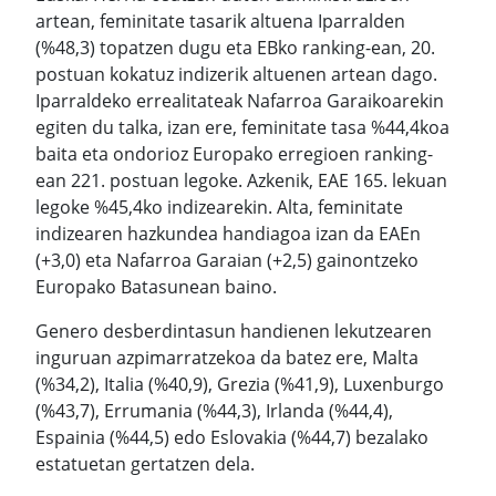
artean, feminitate tasarik altuena Iparralden
(%48,3) topatzen dugu eta EBko ranking-ean, 20.
postuan kokatuz indizerik altuenen artean dago.
Iparraldeko errealitateak Nafarroa Garaikoarekin
egiten du talka, izan ere, feminitate tasa %44,4koa
baita eta ondorioz Europako erregioen ranking-
ean 221. postuan legoke. Azkenik, EAE 165. lekuan
legoke %45,4ko indizearekin. Alta, feminitate
indizearen hazkundea handiagoa izan da EAEn
(+3,0) eta Nafarroa Garaian (+2,5) gainontzeko
Europako Batasunean baino.
Genero desberdintasun handienen lekutzearen
inguruan azpimarratzekoa da batez ere, Malta
(%34,2), Italia (%40,9), Grezia (%41,9), Luxenburgo
(%43,7), Errumania (%44,3), Irlanda (%44,4),
Espainia (%44,5) edo Eslovakia (%44,7) bezalako
estatuetan gertatzen dela.