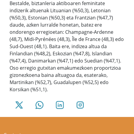
Bestalde, biztanleria aktiboaren feminitate
indizerik altuenak Lituanian (%50,3), Letonian
(%50,3), Estonian (%50,3) eta Frantzian (%47,7)
daude, azken lurralde honetan, batez ere
ondorengo erregioetan: Champagne-Ardenne
(48,7), Midi-Pyrénées (48,3), Île de France (48,3) edo
Sud-Ouest (48,1). Baita ere, indizea altua da
Finlandian (%48,2), Eskozian (%47,8), Islandian
(%47,4), Danimarkan (%47,1) edo Suedian (%47,1).
Oso erregio gutxitan emakumezkoen proportzioa
gizonezkoena baina altuagoa da, esaterako,
Martinikan (%52,7), Guadalupen (%52,5) edo
Korsikan (%51,1).