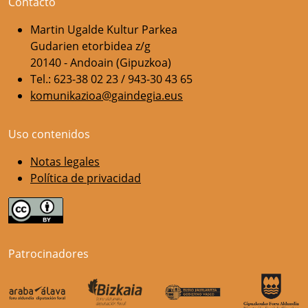
Contacto
Martin Ugalde Kultur Parkea
Gudarien etorbidea z/g
20140 - Andoain (Gipuzkoa)
Tel.: 623-38 02 23 / 943-30 43 65
komunikazioa@gaindegia.eus
Uso contenidos
Notas legales
Política de privacidad
Patrocinadores