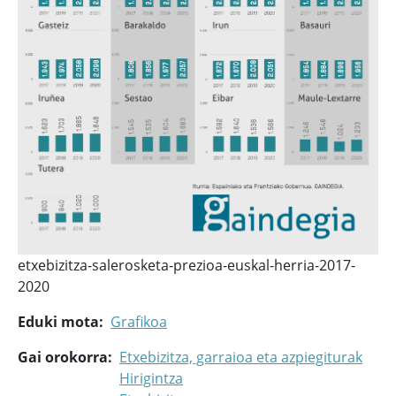
etxebizitza-salerosketa-prezioa-euskal-herria-2017-
2020
Eduki mota
Grafikoa
Gai orokorra
Etxebizitza, garraioa eta azpiegiturak
Hirigintza