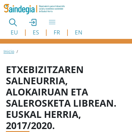
Pasar al contenido principal
EU
ES
FR
EN
Ruta de navegación
Inicio
ETXEBIZITZAREN
SALNEURRIA,
ALOKAIRUAN ETA
SALEROSKETA LIBREAN.
EUSKAL HERRIA,
2017/2020.