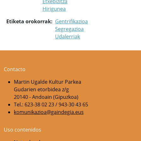
Etxebizitza
Hirigunea
Etiketa orokorrak
Gentrifikazioa
Segregazioa
Udalerriak
Contacto
Martin Ugalde Kultur Parkea
Gudarien etorbidea z/g
20140 - Andoain (Gipuzkoa)
Tel.: 623-38 02 23 / 943-30 43 65
komunikazioa@gaindegia.eus
Uso contenidos