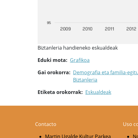
Biztanleria handieneko eskualdeak
Eduki mota
Grafikoa
Gai orokorra
Demografia eta familia-egit
Biztanleria
Etiketa orokorrak
Eskualdeak
Contacto
Uso c
Martin Ugalde Kultur Parkea
No