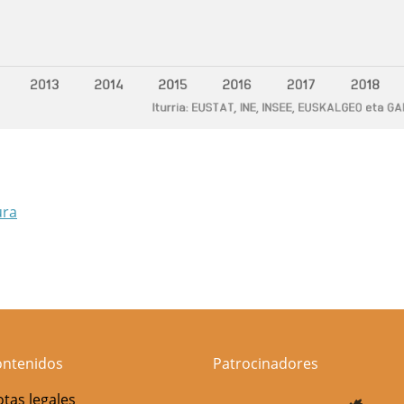
ura
ontenidos
Patrocinadores
tas legales