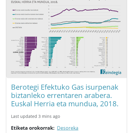
Berotegi Efektuko Gas isurpenak
biztanleko errentaren arabera.
Euskal Herria eta mundua, 2018.
Last updated 3 mins ago
Etiketa orokorrak
Desoreka