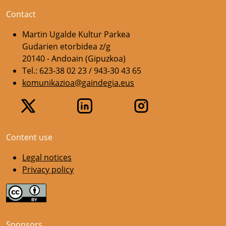
Contact
Martin Ugalde Kultur Parkea
Gudarien etorbidea z/g
20140 - Andoain (Gipuzkoa)
Tel.: 623-38 02 23 / 943-30 43 65
komunikazioa@gaindegia.eus
Content use
Legal notices
Privacy policy
Sponsors