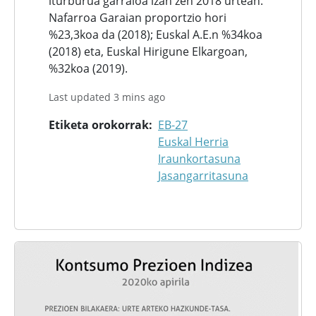
iturburua garraioa izan zen 2018 urtean.
Nafarroa Garaian proportzio hori
%23,3koa da (2018); Euskal A.E.n %34koa
(2018) eta, Euskal Hirigune Elkargoan,
%32koa (2019).
Last updated 3 mins ago
Etiketa orokorrak
EB-27
Euskal Herria
Iraunkortasuna
Jasangarritasuna