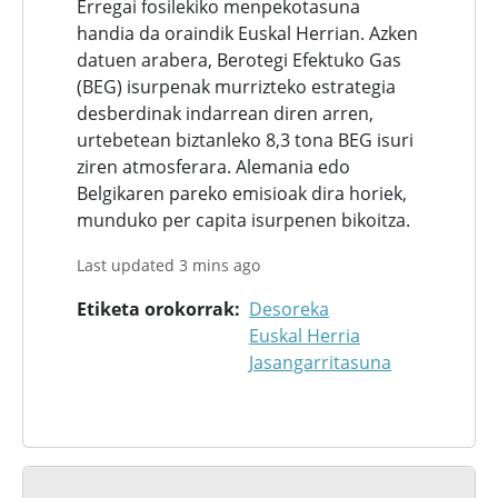
Erregai fosilekiko menpekotasuna
handia da oraindik Euskal Herrian. Azken
datuen arabera, Berotegi Efektuko Gas
(BEG) isurpenak murrizteko estrategia
desberdinak indarrean diren arren,
urtebetean biztanleko 8,3 tona BEG isuri
ziren atmosferara. Alemania edo
Belgikaren pareko emisioak dira horiek,
munduko per capita isurpenen bikoitza.
Last updated 3 mins ago
Etiketa orokorrak
Desoreka
Euskal Herria
Jasangarritasuna