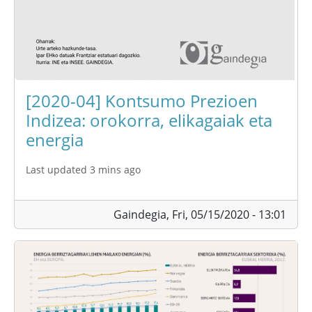
[2020-04] Kontsumo Prezioen
Indizea: orokorra, elikagaiak eta
energia
Last updated 3 mins ago
Gaindegia,
Fri, 05/15/2020 - 13:01