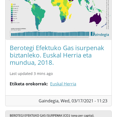
Berotegi Efektuko Gas isurpenak
biztanleko. Euskal Herria eta
mundua, 2018.
Last updated 3 mins ago
Etiketa orokorrak
Euskal Herria
Gaindegia,
Wed, 03/17/2021 - 11:23