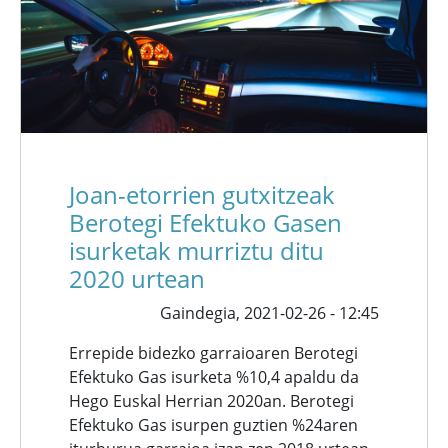
Joan-etorrien gutxitzeak
Berotegi Efektuko Gasen
isurketak murriztu ditu
2020 urtean
Gaindegia,
2021-02-26 - 12:45
Errepide bidezko garraioaren Berotegi
Efektuko Gas isurketa %10,4 apaldu da
Hego Euskal Herrian 2020an. Berotegi
Efektuko Gas isurpen guztien %24aren