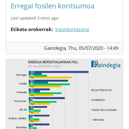
Erregai fosilen kontsumoa
Last updated 3 mins ago
Etiketa orokorrak
Iraunkortasuna
Gaindegia,
Thu, 05/07/2020 - 14:49