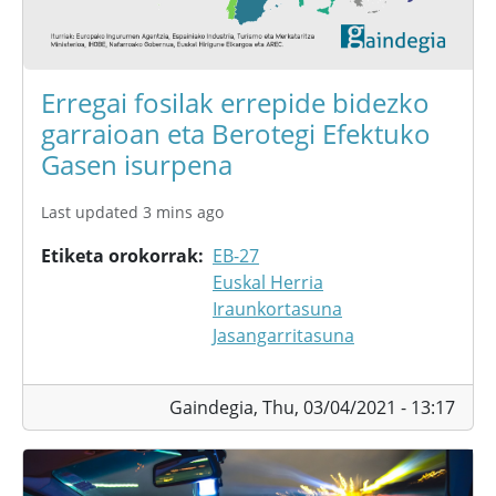
Erregai fosilak errepide bidezko
garraioan eta Berotegi Efektuko
Gasen isurpena
Last updated 3 mins ago
Etiketa orokorrak
EB-27
Euskal Herria
Iraunkortasuna
Jasangarritasuna
Gaindegia,
Thu, 03/04/2021 - 13:17