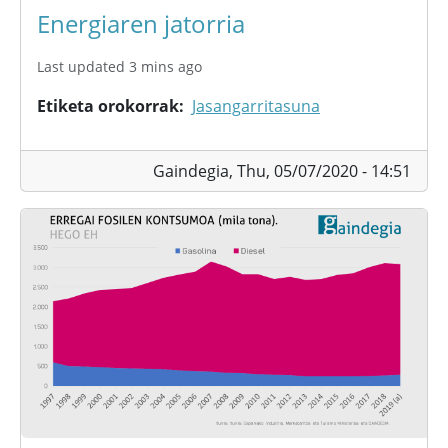
Energiaren jatorria
Last updated 3 mins ago
Etiketa orokorrak
Jasangarritasuna
Gaindegia,
Thu, 05/07/2020 - 14:51