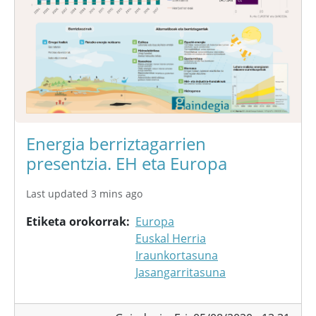
Energia berriztagarrien
presentzia. EH eta Europa
Last updated 3 mins ago
Etiketa orokorrak
Europa
Euskal Herria
Iraunkortasuna
Jasangarritasuna